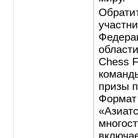
Обратит
участни
Федера
области
Chess F
команды
призы п
Формат
«Азиатс
многост
включае