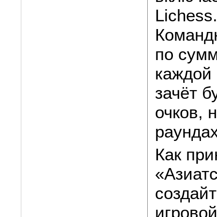
Lichess
Командн
по сумм
каждой
зачёт б
очков, 
раундах
Как при
«Азиатс
создайт
игровой