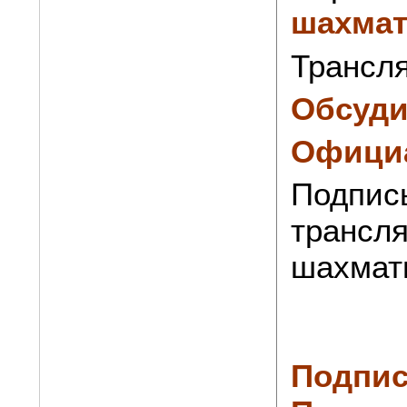
шахма
Трансля
Обсуди
Официа
Подпис
трансля
шахмат
Подпис