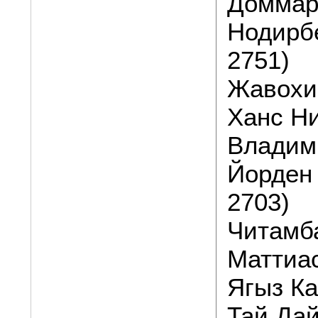
Доммара
Нодирбе
2751)
Жавохир
Ханс Н
Владим
Йорден
2703)
Читамба
Маттиас
Ягыз Ка
Тай Дай