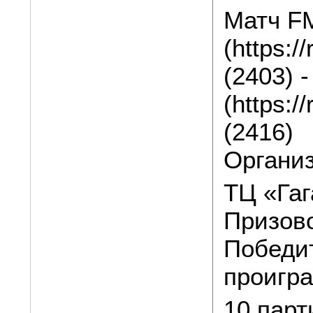
Матч F
(https:/
(2403) 
(https:/
(2416)
Органи
ТЦ «Гаг
Призов
Победит
проигра
10 парт