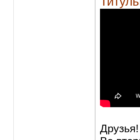
Титуль
Друзья!