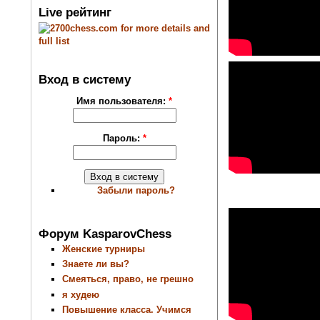
Live рейтинг
Вход в систему
Имя пользователя:
*
Пароль:
*
Забыли пароль?
Форум KasparovChess
Женские турниры
Знаете ли вы?
Смеяться, право, не грешно
я худею
Повышение класса. Учимся