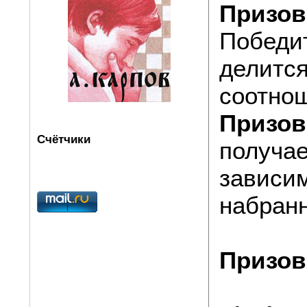
Призов
Победит
делится
соотно
Призов
Счётчики
получае
зависи
набран
Призов