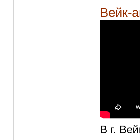
Вейк-а
В г. Ве