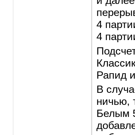
и далее
перерыв
4 парти
4 парти
Подсчет
Классик
Рапид и
В случа
ничью, 
Белым 5
добавле