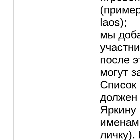
(пример:
laos);
мы доба
участни
после э
могут з
Список 
должен
Яркину 
именам
личку).