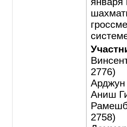
января 
шахматн
гроссме
систем
Участн
Винсент
2776)
Арджун 
Аниш Ги
Рамешб
2758)