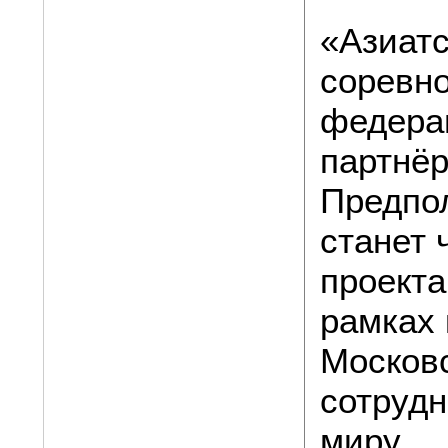
«Азиатс
соревн
федера
партнёр
Предпол
станет 
проекта
рамках 
Московс
сотрудн
миру.