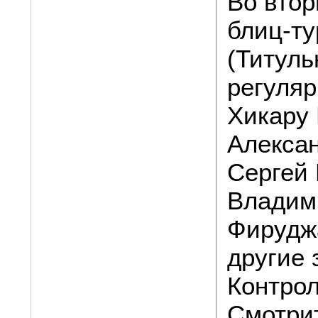
Во втор
блиц-ту
(Титуль
регуляр
Хикару 
Алекса
Сергей 
Владим
Фирудж
другие
Контрол
Смотри