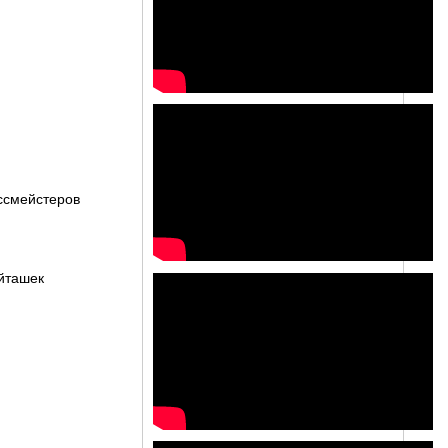
оссмейстеров
ойташек