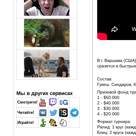
В г. Варшава (США)
сразятся в быстры
Состав:
Гукеш, Синдаров, 
Призовой фонд тур
Мы в других сервисах
1 - $50.000
Смотрите!
2 - $40.000
3 - $30.000
Читайте!
4 - $20.000
Формат турнира:
Играйте!
Рапид: 1 круг (каж
Блиц: 2 круга (каж