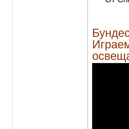
Бундес
Играем
освеща