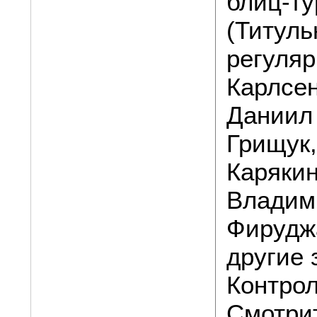
блиц-ту
(Титуль
регуляр
Карлсен
Даниил
Грищук
Карякин
Владим
Фирудж
другие
Контрол
Смотри