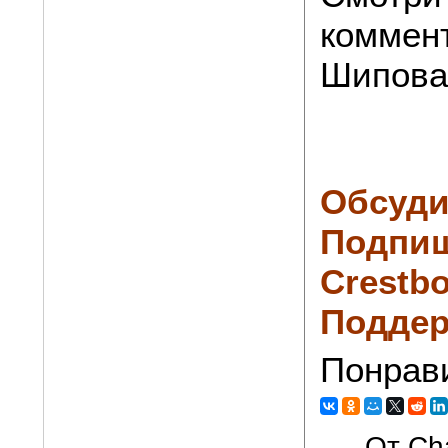
коммен
Шипова
Обсуди
Подпиш
Crestbo
Поддер
Понрав
От Cha