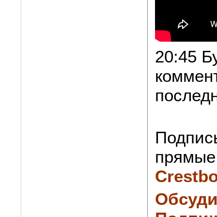
20:45 Б
коммен
послед
Подпис
прямые 
Crestb
Обсуди