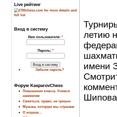
Live рейтинг
Турнир
Вход в систему
летию 
Имя пользователя:
*
федера
Пароль:
*
шахмат
имени 
Забыли пароль?
Смотри
коммен
Форум KasparovChess
Повышение класса. Учимся
Шипова
шахматам
Смеяться, право, не грешно
Музыка, которую мы слушаем
О кошках...