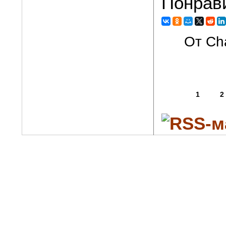
Понрав
От Cha
1
2