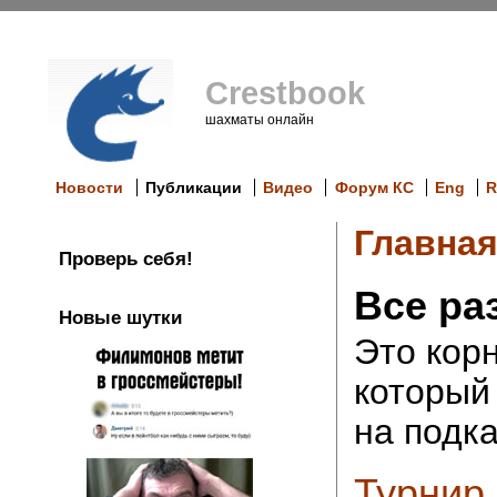
Crestbook
шахматы онлайн
Новости
Публикации
Видео
Форум КС
Eng
R
Главна
Проверь себя!
Все ра
Новые шутки
Это кор
который
на подка
Турнир