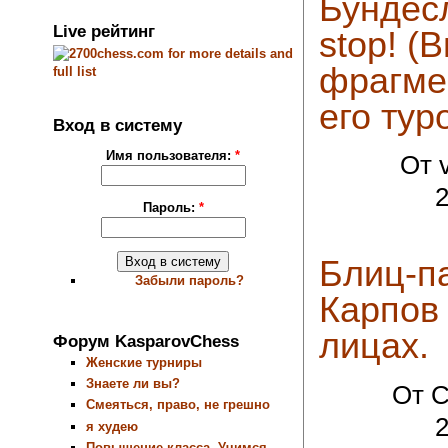
Бундес
Live рейтинг
stop! 
фрагмен
его тур
Вход в систему
Имя пользователя:
*
От v
2
Пароль:
*
Блиц-п
Забыли пароль?
Карпов 
лицах.
Форум KasparovChess
Женские турниры
Знаете ли вы?
От C
Смеяться, право, не грешно
2
я худею
Повышение класса. Учимся