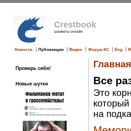
Crestbook
шахматы онлайн
Новости
Публикации
Видео
Форум КС
Eng
R
Главна
Проверь себя!
Все ра
Новые шутки
Это кор
который
на подка
Мемори