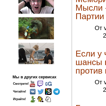
Мысли -
Партии -
От v
2
Если у 
шансы 
против
Мы в других сервисах
От v
Смотрите!
2
Читайте!
Играйте!