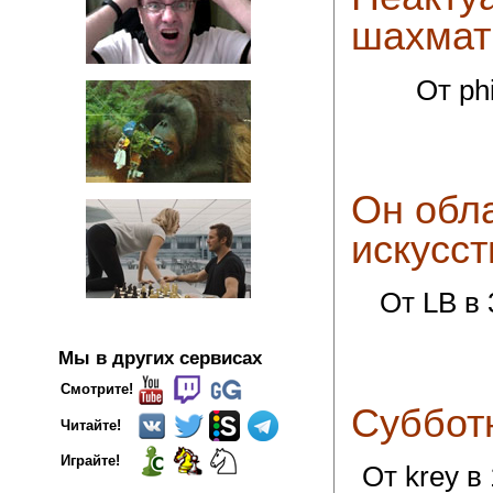
шахмат
От ph
Он обл
искусст
От LB в 
Мы в других сервисах
Смотрите!
Суббот
Читайте!
Играйте!
От krey в 