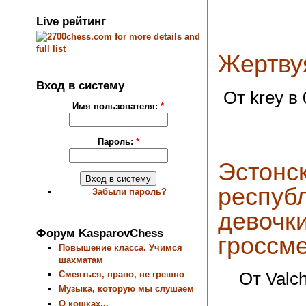
Live рейтинг
Жертву
Вход в систему
От krey в 
Имя пользователя:
*
Пароль:
*
Эстонс
респуб
Забыли пароль?
девочки
Форум KasparovChess
гроссм
Повышение класса. Учимся
шахматам
Смеяться, право, не грешно
От Valch
Музыка, которую мы слушаем
О кошках...