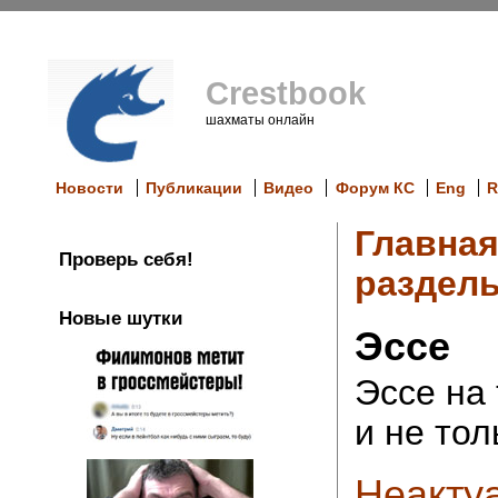
Crestbook
шахматы онлайн
Новости
Публикации
Видео
Форум КС
Eng
R
Главна
Проверь себя!
раздел
Новые шутки
Эссе
Эссе на
и не тол
Неакту