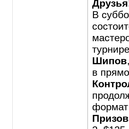
Друзья
В суббо
состоит
мастеро
турнир
Шипов
в прям
Контро
продолж
формат 
Призов