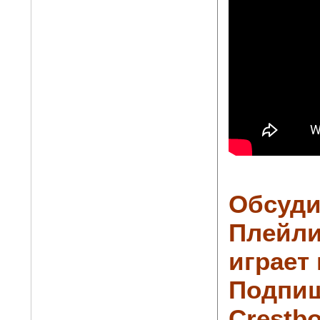
Обсуди
Плейли
играет
Подпиш
Crestbo