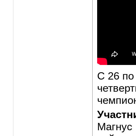
C 26 по
четверт
чемпион
Участн
Магнус 