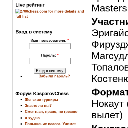
Live рейтинг
Masters
Участн
Эригайс
Вход в систему
Имя пользователя:
*
Фируздж
Магсудл
Пароль:
*
Топалов
Костеню
Забыли пароль?
Формат
Форум KasparovChess
Женские турниры
Нокаут 
Знаете ли вы?
вылет)
Смеяться, право, не грешно
я худею
Повышение класса. Учимся