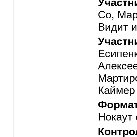
Участн
Со, Мар
Видит и
Участн
Есипенк
Алексее
Мартиро
Каймер 
Формат
Нокаут
Контро