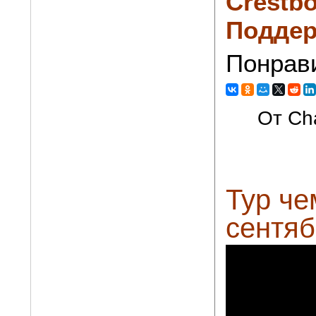
Crestbo
Поддер
Понрав
От Cha
Тур че
сентяб