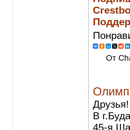
Crestbo
Поддер
Понрав
От Cha
Олимп
Друзья!
В г.Буд
45-я Ш