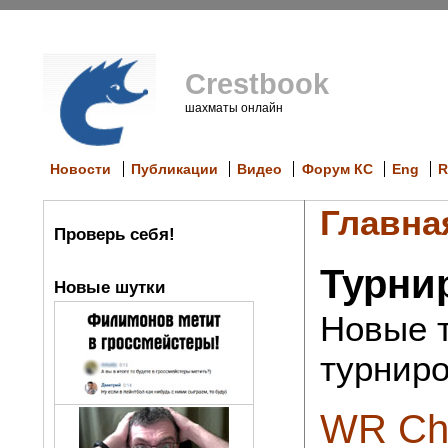
Crestbook
шахматы онлайн
Новости
Публикации
Видео
Форум КС
Eng
R
Главна
Проверь себя!
Турни
Новые шутки
Новые т
турниров
WR Che