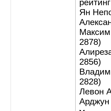
рейтинг
Ян Непо
Алексан
Максим
2878)
Алирез
2856)
Владим
2828)
Левон А
Арджун 