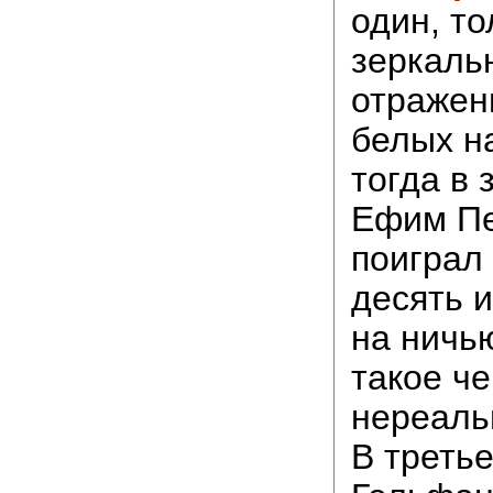
один, то
зеркаль
отражен
белых н
тогда в 
Ефим Пе
поиграл 
десять и
на ничь
такое ч
нереаль
В треть