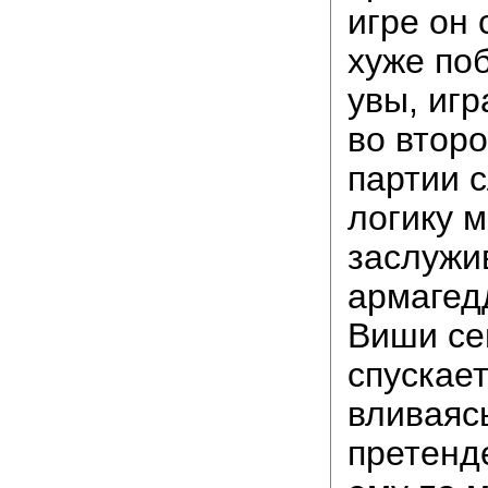
игре он 
хуже поб
увы, иг
во втор
партии 
логику м
заслужи
армагед
Виши се
спускает
вливаясь
претенд