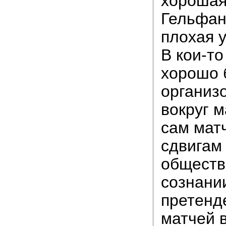
хорошая
Гельфан
плохая 
В кои-то
хорошо 
организо
вокруг м
сам матч
сдвигам
общест
сознани
претенд
матчей в