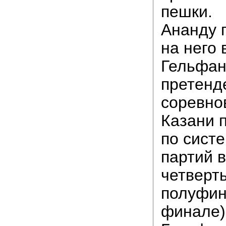
пешки.
Ананду 
на него
Гельфан
претенд
соревно
Казани 
по систе
партий в
четверт
полуфина
финале)