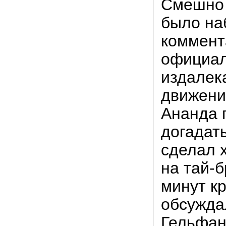
Смешно 
было на
коммент
официал
издалек
движени
Ананда 
догадать
сделал х
на тай-б
минут к
обсужда
Гельфан