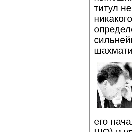
титул н
никаког
определ
сильней
шахмати
его нача
ШО) и у