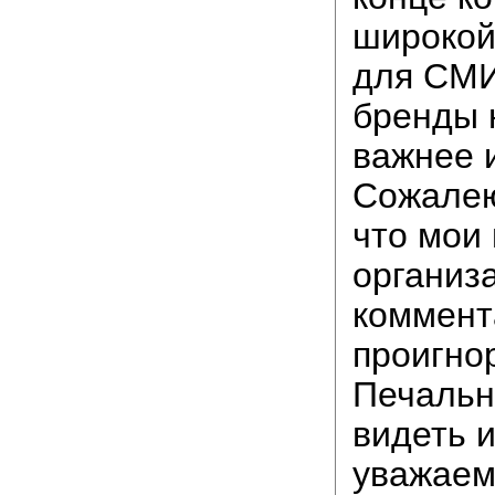
широкой
для СМИ
бренды 
важнее 
Сожалею
что мои
организ
коммент
проигно
Печальн
видеть и
уважае