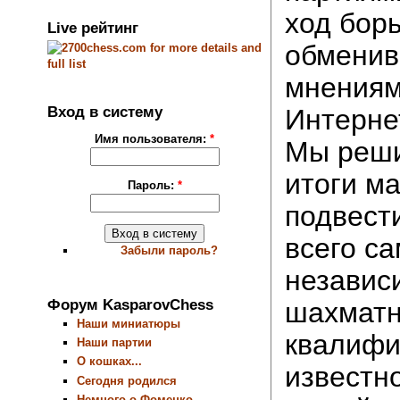
ход бор
Live рейтинг
обменив
мнениям
Вход в систему
Интерне
Имя пользователя:
*
Мы реши
итоги м
Пароль:
*
подвест
всего са
Забыли пароль?
независ
Форум KasparovChess
шахмат
Наши миниатюры
квалифи
Наши партии
О кошках...
известно
Сегодня родился
Немного о Фоменко