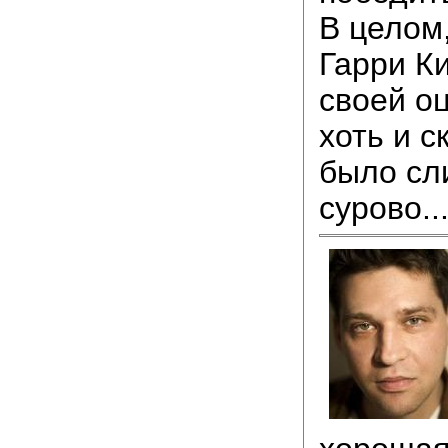
В целом,
Гарри К
своей оц
хоть и с
было сл
сурово..