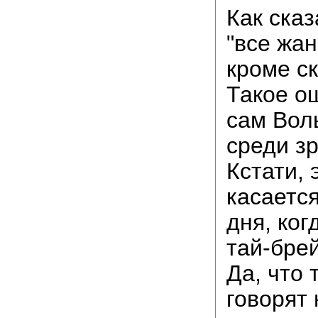
Как сказ
"все жа
кроме ск
Такое о
сам Вол
среди з
Кстати, 
касаетс
дня, ког
тай-брей
Да, что
говорят 