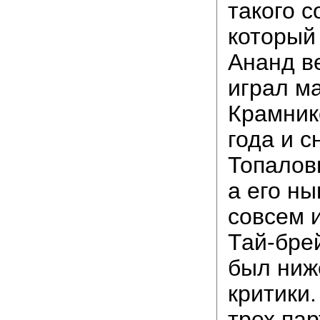
такого с
который
Ананд в
играл ма
Крамник
года и с
Топалов
а его ны
совсем и
Тай-брей
был ниж
критики
трех пар