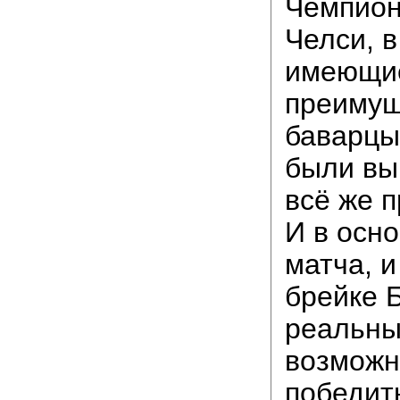
Чемпион
Челси, в
имеющи
преимущ
баварцы
были вы
всё же п
И в осн
матча, и
брейке 
реальн
возможн
победит