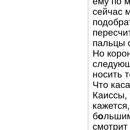
ему по 
сейчас 
подобра
пересчи
пальцы 
Но коро
следующ
носить т
Что кас
Каиссы,
кажется,
б
о
льшим
смотрит 