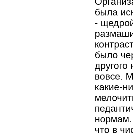
Организ
была ис
- щедрой
размаши
контраст
было чер
другого
вовсе. 
какие-ни
мелочит
педанти
нормам.
что в чи