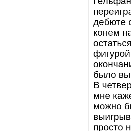
Гельфан
переигр
дебюте 
конем на
остатьс
фигурой,
окончани
было вы
В четвер
мне каж
можно б
выигрыв
просто 