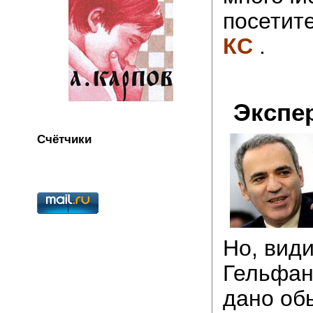
посетит
КС
.
Экспе
Счётчики
Но, вид
Гельфан
дано об