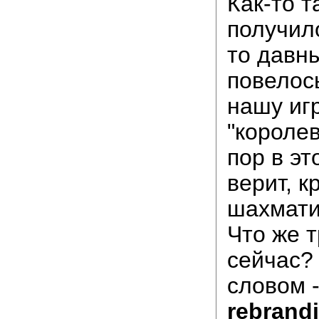
Как-то т
получило
то давн
повелос
нашу иг
"королев
пор в эт
верит, к
шахмати
Что же 
сейчас?
словом 
rebrand