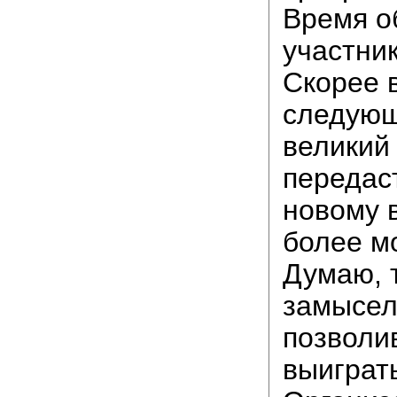
Время о
участник
Скорее в
следующ
великий
передас
новому 
более мо
Думаю, 
замысел
позволи
выиграт