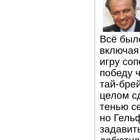
Всё был
включая
игру соп
победу 
тай-брей
целом с
тенью с
но Гель
задавить