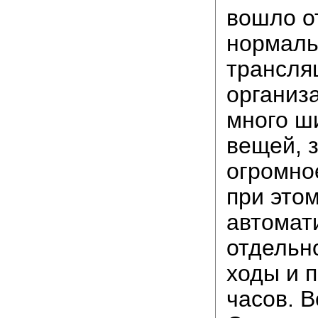
вошло о
нормаль
трансляц
организ
много ш
вещей, 
огромно
при это
автомат
отдельн
ходы и 
часов. В