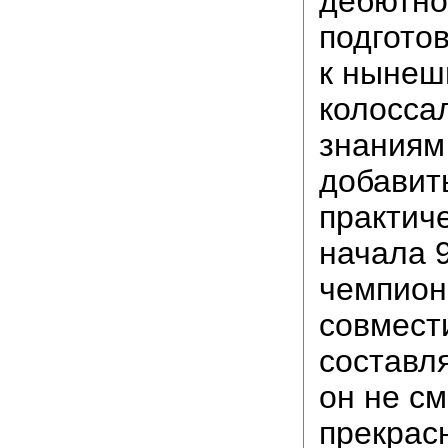
дебютно
подготов
к нынеш
колосса
знаниям
добавит
практич
начала 9
чемпион
совмест
составл
он не см
прекрас