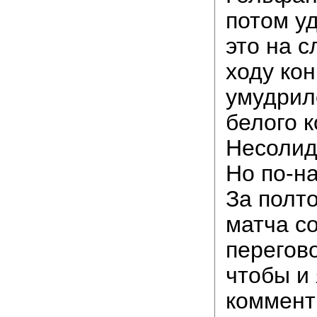
потом уд
это на 
ходу ко
умудрил
белого к
Несолид
Но по-н
За полт
матча с
перегов
чтобы и 
коммент