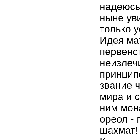
надеюсь
ныне ув
только у
Идея ма
первенс
неизлеч
принцип
звание 
мира и 
ним мон
ореол - 
шахмат!