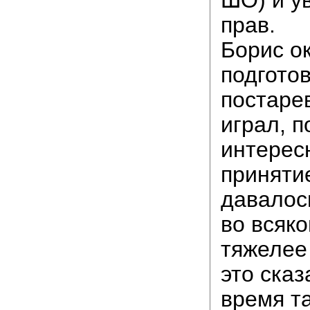
прав.
Борис о
подгото
постаре
играл, п
интерес
приняти
давалос
во всяк
тяжелее
это сказ
время т