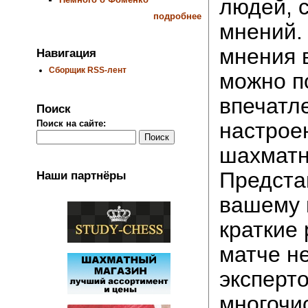
людей, с
подробнее
мнений.
мнения 
Навигация
Сборщик RSS-лент
можно п
впечатл
Поиск
настрое
Поиск на сайте:
шахматн
Предста
Наши партнёры
вашему
краткие
матче н
эксперто
многочи