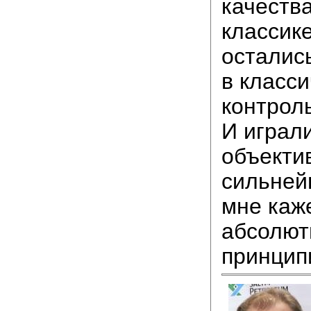
качества
классик
остались
в класс
контрол
И играли
объекти
сильней
мне каж
абсолют
принцип