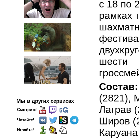
с 18 по 
рамках 
шахматн
фестива
двухкру
шести
гроссме
Состав:
(2821), 
Мы в других сервисах
Лаграв (
Смотрите!
Широв (2
Читайте!
Каруана 
Играйте!