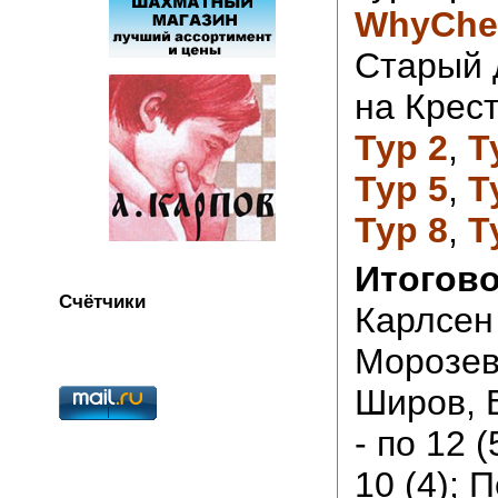
WhyChe
Старый 
на Крес
Тур 2
,
Т
Тур 5
,
Т
Тур 8
,
Т
Итогово
Счётчики
Карлсен 
Морозеви
Широв, 
- по 12 (
10 (4); 