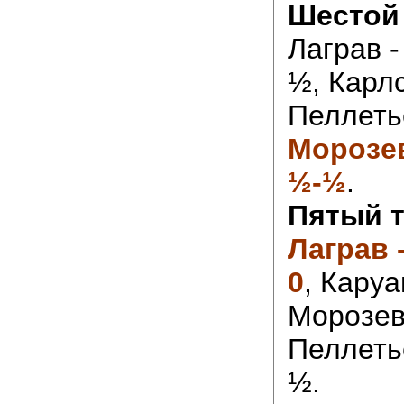
Шестой 
Лаграв -
½, Карлс
Пеллетье
Морозев
½-½
.
Пятый т
Лаграв -
0
, Каруа
Морозеви
Пеллеть
½.