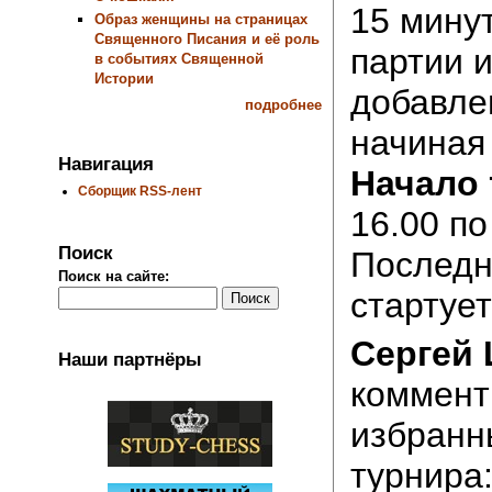
15 минут
Образ женщины на страницах
Священного Писания и её роль
партии и
в событиях Священной
Истории
добавле
подробнее
начиная 
Навигация
Начало 
Сборщик RSS-лент
16.00 по
Поиск
Последн
Поиск на сайте:
стартует
Сергей
Наши партнёры
коммент
избранн
турнира