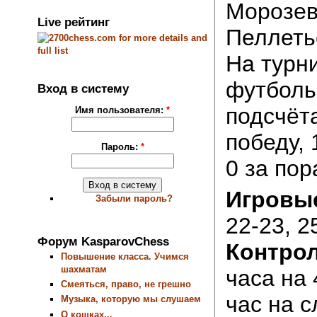
Морозеви
Live рейтинг
Пеллетье
На турн
футболь
Вход в систему
подсчёта
Имя пользователя:
*
победу, 
Пароль:
*
0 за пор
Игровые
Забыли пароль?
22-23, 2
Форум KasparovChess
Контрол
Повышение класса. Учимся
шахматам
часа на 
Смеяться, право, не грешно
час на 
Музыка, которую мы слушаем
О кошках...