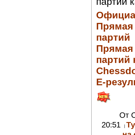
партии 
Официа
Прямая
партий
Прямая
партий 
Chessd
Е-резул
От C
20:51
Т
на 