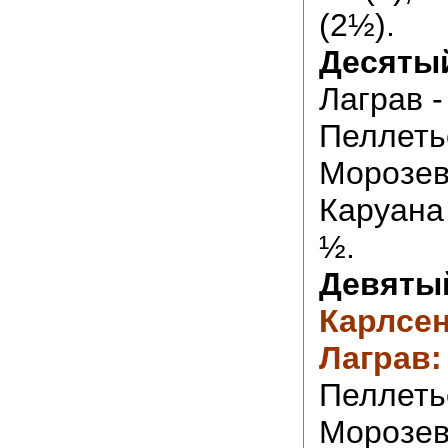
(2½).
Десятый
Лаграв 
Пеллеть
Морозеви
Каруана 
½.
Девятый
Карлсен
Лаграв:
Пеллеть
Морозев