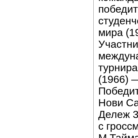
победи
студенч
мира (19
Участни
междун
турнира
(1966) 
Победит
Нови Са
Дележ 3
с гросс
М.Тайм