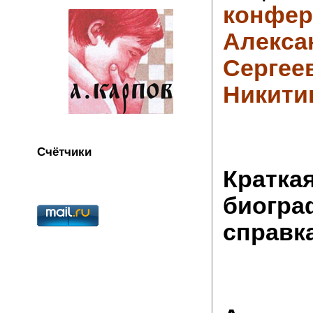
конфер
Алекса
Сергее
Никит
Счётчики
Кратка
биогра
справк