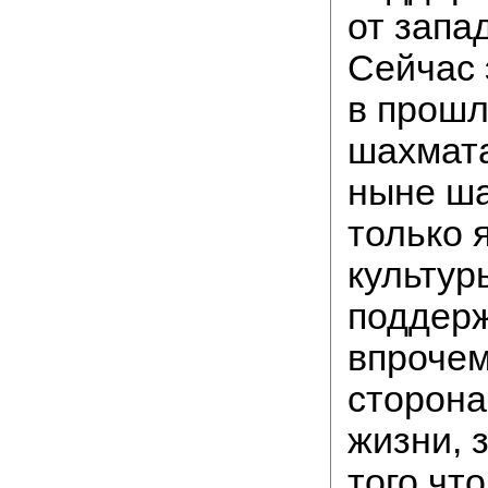
от запа
Сейчас 
в прошл
шахмата
ныне ша
только 
культур
поддерж
впрочем
сторона
жизни, 
того чт