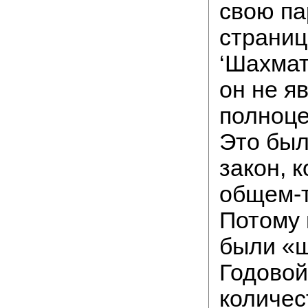
свою па
страниц
‘Шахмат
он не я
полноц
Это был
закон, к
общем-т
Потому 
были «ш
Годовой
количес