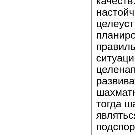
качеств
настойч
целеуст
планиро
правиль
ситуаций
целена
развива
шахматн
тогда ш
являтьс
подспор