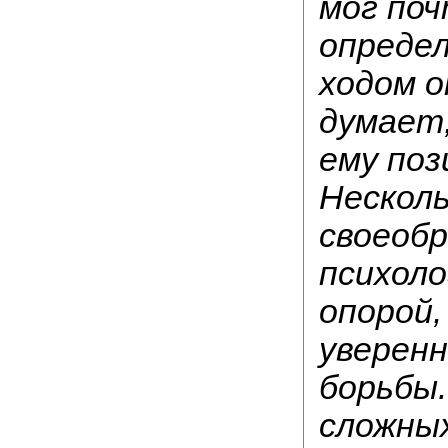
мог поч
определ
ходом о
думает,
ему поз
Несколь
своеобр
психоло
опорой,
уверенн
борьбы.
сложных