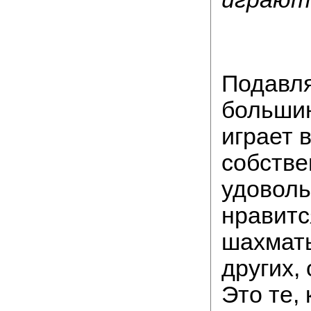
Подавл
больши
играет 
собстве
удоволь
нравитс
шахматы
других,
Это те,