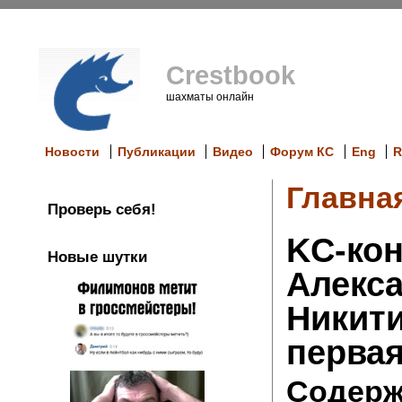
Crestbook
шахматы онлайн
Новости
Публикации
Видео
Форум КС
Eng
R
Главна
Проверь себя!
KC-ко
Новые шутки
Алекс
Никит
первая
Содерж