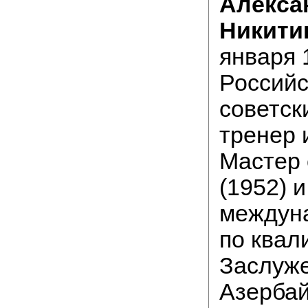
Алекса
Никити
января 1
Российс
советск
тренер 
Мастер
(1952) и
междун
по ква
Заслуж
Азерба