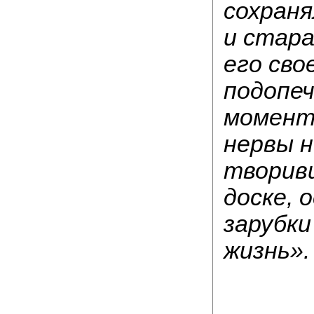
сохраня
и стар
его сво
подопеч
момент
нервы 
творив
доске, 
зарубки
жизнь».