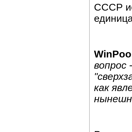
СССР и
единица
WinPoo
вопрос 
"сверхз
как явл
нынешн