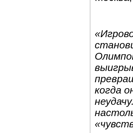
«Игрово
станов
Олимпом
выигрыв
превращ
когда о
неудачу
настол
«чувств