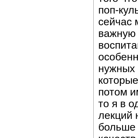
поп-кул
сейчас 
важную 
воспита
особенн
нужных 
которые
потом и
то я в о
лекций 
больше 