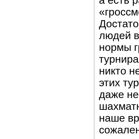
«гроссм
Достато
людей 
нормы г
турнира
никто не
этих ту
даже не
шахматн
наше вр
сожален