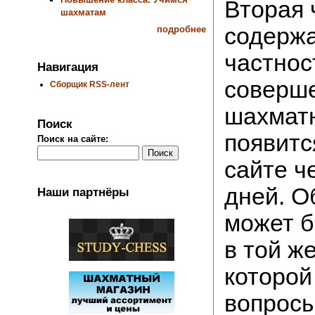
Вторая 
шахматам
содержа
подробнее
частнос
Навигация
соверш
Сборщик RSS-лент
шахматн
Поиск
появитс
Поиск на сайте:
сайте ч
дней. О
Наши партнёры
может б
в той ж
которой
вопрос