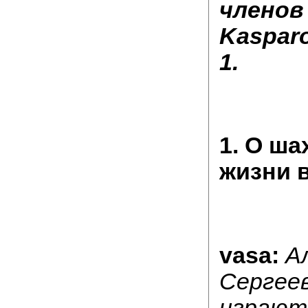
членов
Kaspar
1.
1. О ша
жизни 
vasa:
А
Сергеев
играют