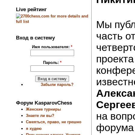
Live рейтинг
Мы публ
часть о
Вход в систему
четверт
Имя пользователя:
*
проекта
Пароль:
*
конфер
известн
Забыли пароль?
Алекса
Сергее
Форум KasparovChess
Женские турниры
на вопр
Знаете ли вы?
Смеяться, право, не грешно
форума 
я худею
Повышение класса. Учимся