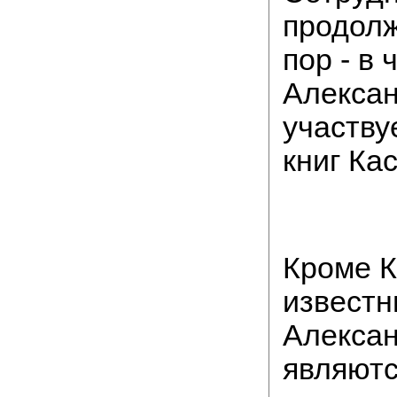
продолж
пор - в 
Алексан
участву
книг Ка
Кроме К
известн
Алексан
являютс