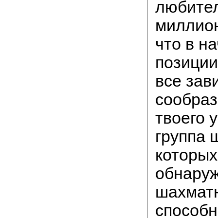
любител
миллион
что в н
позиции
все зав
сообраз
твоего 
группа 
которых
обнару
шахмат
способн