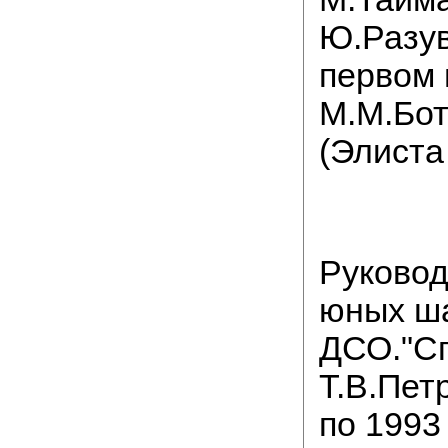
Ю.Разу
первом
М.М.Бо
(Элиста 
Руково
юных ш
ДСО."Сп
Т.В.Пет
по 1993