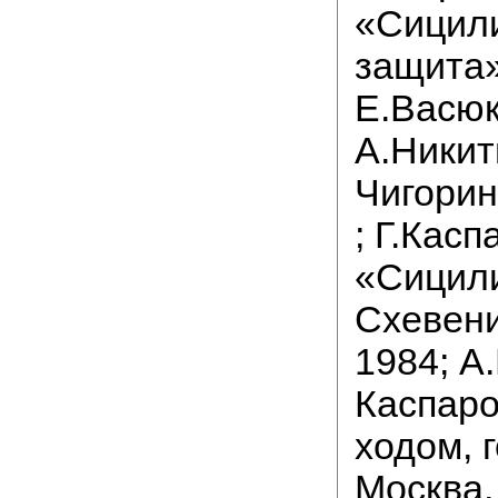
«Сицил
защита»
Е.Васюк
А.Никит
Чигорин
; Г.Касп
«Сицили
Схевени
1984; А
Каспаро
ходом, г
Москва,