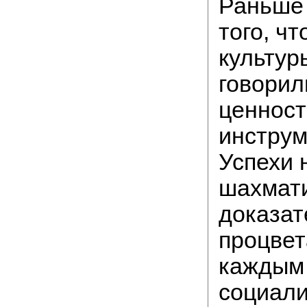
Раньше
того, ч
культур
говорил
ценност
инструм
Успехи 
шахмат
доказат
процве
каждым
социали