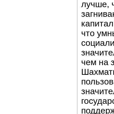
лучше, 
загнив
капитал
что умн
социали
значите
чем на 
Шахмат
пользов
значите
государ
поддерж