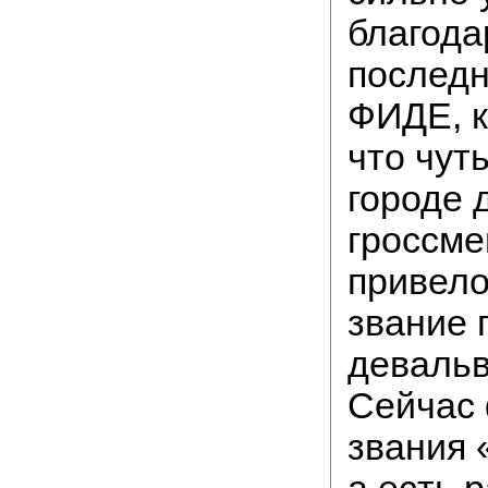
благода
последн
ФИДЕ, к
что чут
городе 
гроссме
привело 
звание 
девальв
Сейчас 
звания 
а есть 