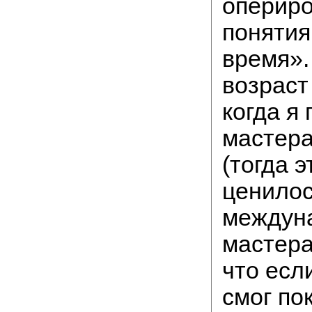
опериро
понятия
время».
возраст 
когда я
мастер
(тогда э
ценилос
междун
мастера
что есл
смог по