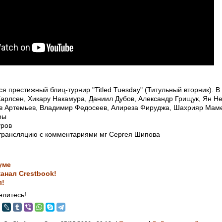
ся престижный блиц-турнир "Titled Tuesday" (Титульный вторник). В
Карлсен, Хикару Накамура, Даниил Дубов, Александр Грищук, Ян 
в Артемьев, Владимир Федосеев, Алиреза Фируджа, Шахрияр Маме
ры
уров
трансляцию с комментариями мг Сергея Шипова
уме
анал Crestbook!
л!
литесь!