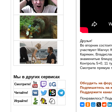
Друзья!
Во вторник состоит
участвуют Магнус 
Карякин, Владисла
знаменитые блицо
Контроль 5+0, 11 т
Смотрите прямую 
Мы в других сервисах
Обсудить на фор
Смотрите!
Подпишитесь на к
Поддержите кана
Читайте!
Понравилось? Поде
Играйте!