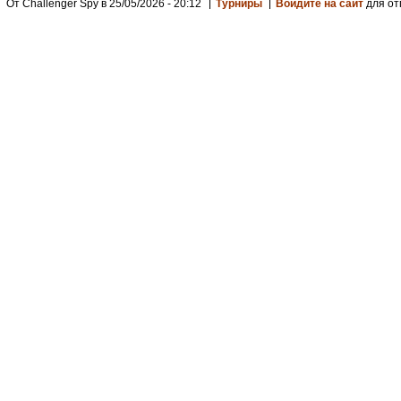
От Challenger Spy в 25/05/2026 - 20:12
Турниры
Войдите на сайт
для от