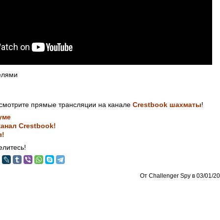
елями
смотрите прямые трансляции на канале
Crestbook шахматы
!
уме
анал Crestbook!
л!
литесь!
От Challenger Spy в 03/01/20