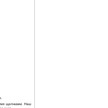
е.
вумя щелчками. Наш