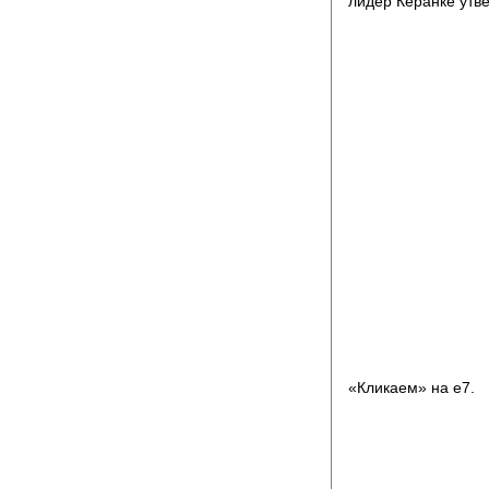
лидер Керанке утве
«Кликаем» на e7.