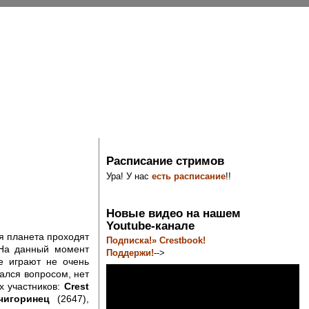
Расписание стримов
Ура! У нас
есть расписание
!!
Новые видео на нашем
Youtube-канале
я планета проходят
Подписка!» Crestbook!
 На данный момент
Поддержи!
-->
е играют не очень
дался вопросом, нет
х участников:
Crest
чигоринец
(2647),