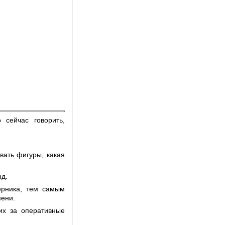
 сейчас говорить,
вать фигуры, какая
нд.
ерника, тем самым
мени.
их за оперативные