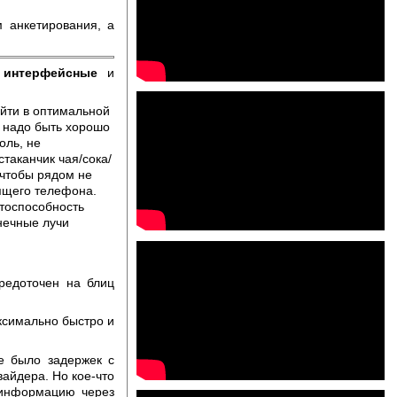
 анкетирования, а
,
интерфейсные
и
йти в оптимальной
о надо быть хорошо
оль, не
таканчик чая/сока/
чтобы рядом не
ящего телефона.
тоспособность
нечные лучи
редоточен на блиц
ксимально быстро и
е было задержек с
вайдера. Но кое-что
 информацию через