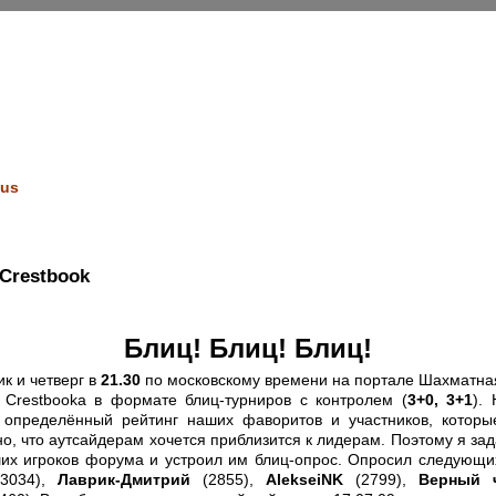
us
Crestbook
Блиц! Блиц! Блиц!
к и четверг в
21.30
по московскому времени на портале Шахматна
 Crestbooka в формате блиц-турниров с контролем (
3+0, 3+1
).
ь определённый рейтинг наших фаворитов и участников, которы
о, что аутсайдерам хочется приблизится к лидерам. Поэтому я за
ших игроков форума и устроил им блиц-опрос. Опросил следующи
3034),
Лаврик-Дмитрий
(2855),
AlekseiNK
(2799),
Верный 