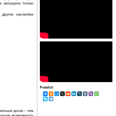
а запущена только
 другие настройки
Podelis!
меньше доска – тем
ольше возможность