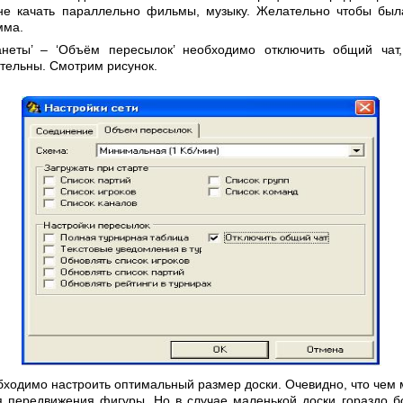
 не качать параллельно фильмы, музыку. Желательно чтобы был
мма.
анеты’ – ‘Объём пересылок’ необходимо отключить общий чат,
тельны. Смотрим рисунок.
ходимо настроить оптимальный размер доски. Очевидно, что чем 
 передвижения фигуры. Но в случае маленькой доски гораздо б