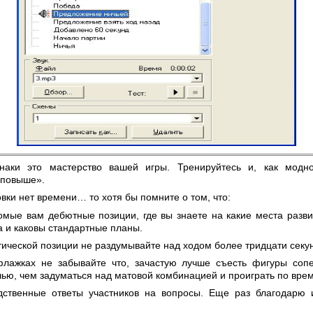
аки это мастерство вашей игры. Тренируйтесь и, как модно
 повыше».
вки нет времени… то хотя бы помните о том, что:
комые вам дебютные позиции, где вы знаете на какие места разви
а и каковы стандартные планы.
тической позиции не раздумывайте над ходом более тридцати секу
флажках не забывайте что, зачастую лучше съесть фигуры соп
чью, чем задуматься над матовой комбинацией и проиграть по вре
дственные ответы участников на вопросы. Еще раз благодарю 