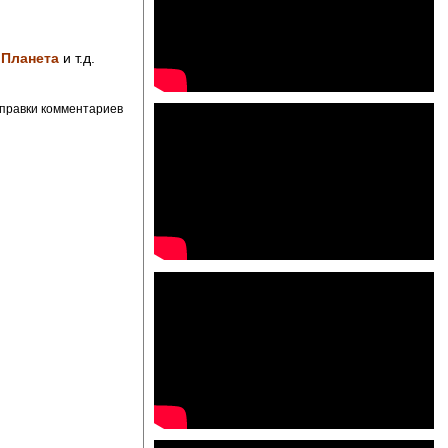
 Планета
и т.д.
правки комментариев