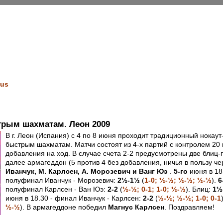
us
трым шахматам. Леон 2009
В г. Леон (Испания) с 4 по 8 июня проходит традиционный нокаут
быстрым шахматам. Матчи состоят из 4-х партий с контролем 20 
добавления на ход. В случае счета 2-2 предусмотрены две блиц-п
далее армагеддон (5 против 4 без добавления, ничья в пользу че
Иванчук, М. Карлсен, А. Морозевич и Ванг Юэ
.
5-го
июня в 18.
полуфинал Иванчук - Морозевич:
2½-1½
(
1-0; ½-½; ½-½; ½-½
).
6
полуфинал Карлсен - Ван Юэ:
2-2
(
½-½; 0-1; 1-0; ½-½
). Блиц:
1½
июня в 18.30 - финал Иванчук - Карлсен:
2-2
(
½-½; ½-½; 1-0; 0-1
½-½
). В армагеддоне победил
Магнус Карлсен
. Поздравляем!