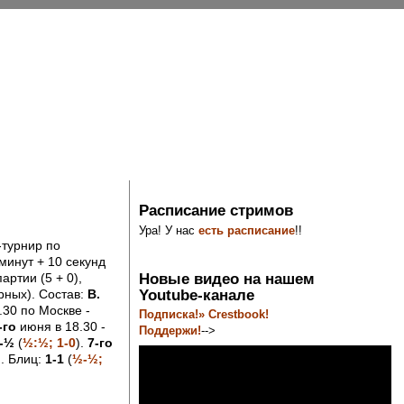
Расписание стримов
Ура! У нас
есть расписание
!!
-турнир по
минут + 10 секунд
Новые видео на нашем
артии (5 + 0),
Youtube-канале
рных). Состав:
В.
30 по Москве -
Подписка!» Crestbook!
-го
июня в 18.30 -
Поддержи!
-->
-½
(
½:½; 1-0
).
7-го
). Блиц:
1-1
(
½-½;