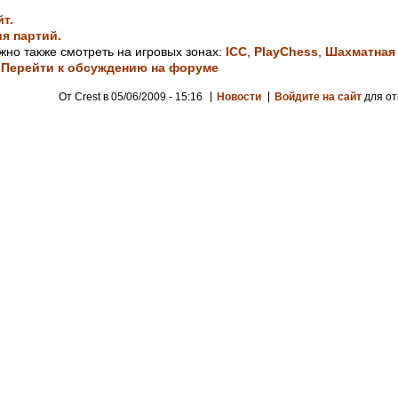
т.
я партий.
жно также смотреть на игровых зонах:
ICC
,
PlayChess
,
Шахматная
 Перейти к обсуждению на форуме
От Crest в 05/06/2009 - 15:16
Новости
Войдите на сайт
для от