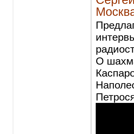
Москв
Предла
интерв
радиос
О шахм
Каспаро
Наполео
Петрося