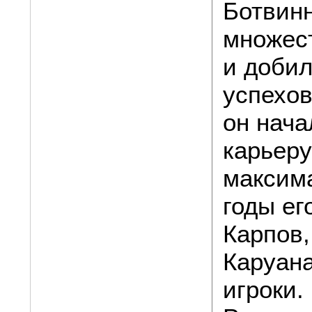
Ботвинн
множес
и добил
успехов
он нача
карьеру
максима
годы е
Карпов,
Каруана
игроки.