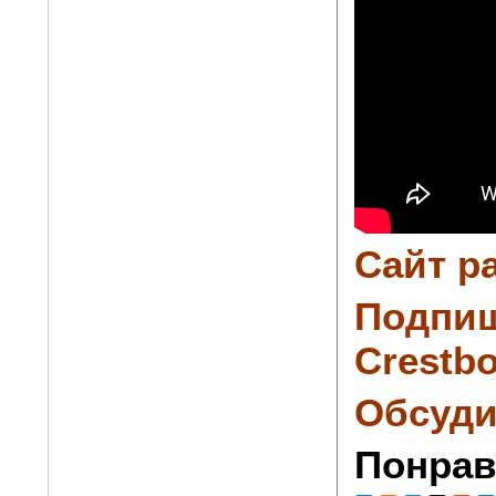
Сайт р
Подпиш
Crestbo
Обсуди
Понрав