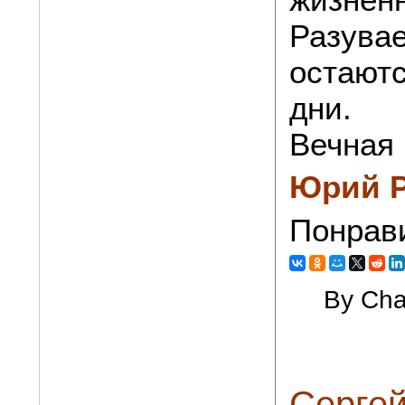
Разувае
остают
дни.
Вечная
Юрий Р
Понрав
By Cha
Сергей