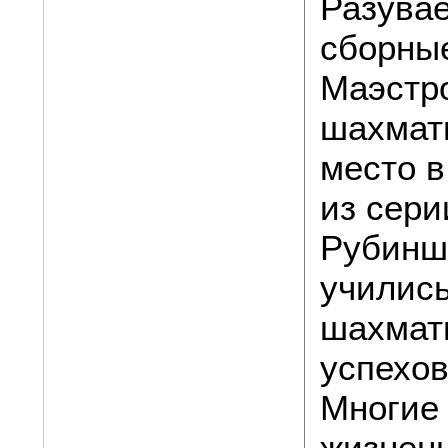
Разувае
сборные
Маэстр
шахматн
место в
из сер
Рубиншт
учились
шахмат
успехов
Многие 
жизнен