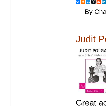
By Cha
Judit P
Great a