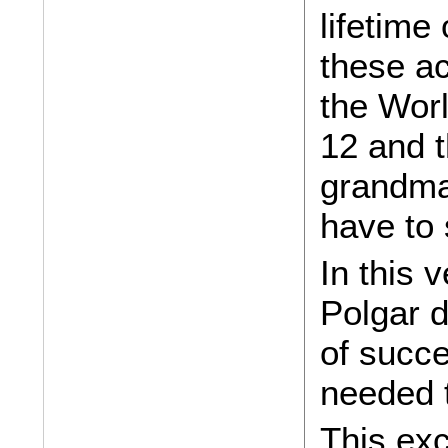
lifetime
these a
the Worl
12 and 
grandmas
have to 
In this 
Polgar 
of succ
needed 
This exc