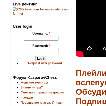
Live рейтинг
User login
Username:
*
Password:
*
Request new password
Плейли
Форум KasparovChess
вслепу
Женские турниры
Знаете ли вы?
Обсуди
Смеяться, право, не грешно
я худею
Подпиш
Повышение класса. Учимся