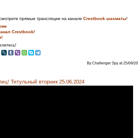
смотрите прямые трансляции на канале
Crestbook шахматы
!
уме
анал Crestbook!
л!
литесь!
By Challenger Spy at 25/09/20
иц! Титульный вторник 25.06.2024