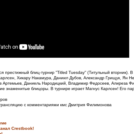
ся престижный блиц-турнир "Titled Tuesday" (Титульный вторник). В
Карлсен, Хикару Накамура, Даниил Дубов, Александр Грищук, Ян 
в Артемьев, Даниель Народицкий, Владимир Федосеев, Алиреза Ф
ие знаменитые блицоры. В турнире играет Магнус Карлсен! Его па
уров
трансляцию с комментариями кмс Дмитрия Филимонова
уме
анал Crestbook!
л!