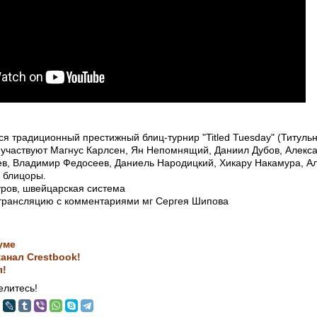
ся традиционный престижный блиц-турнир "Titled Tuesday" (Титульн
 участвуют Магнус Карлсен, Ян Непомнящий, Даниил Дубов, Алекс
в, Владимир Федосеев, Даниель Народицкий, Хикару Накамура, А
 блицоры.
уров, швейцарская система
трансляцию с комментариями мг Сергея Шипова
уме
анал Crestbook!
л!
литесь!