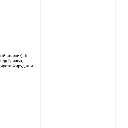
ый вторник). В
андр Грищук,
лиреза Фируджа и