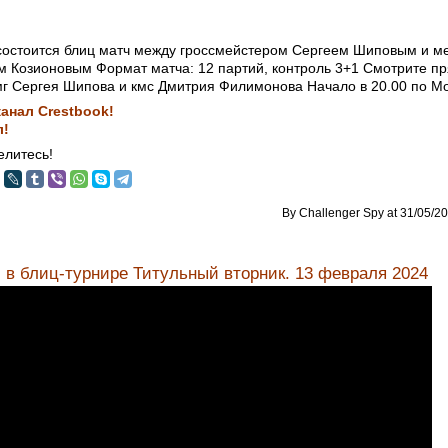
 состоится блиц матч между гроссмейстером Сергеем Шиповым и 
 Козионовым Формат матча: 12 партий, контроль 3+1 Смотрите п
г Сергея Шипова и кмс Дмитрия Филимонова Начало в 20.00 по М
анал Crestbook!
л!
литесь!
By Challenger Spy at 31/05/20
в блиц-турнире Титульный вторник. 13 февраля 2024