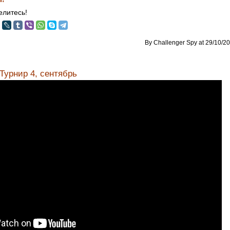
литесь!
By Challenger Spy at 29/10/20
Турнир 4, сентябрь