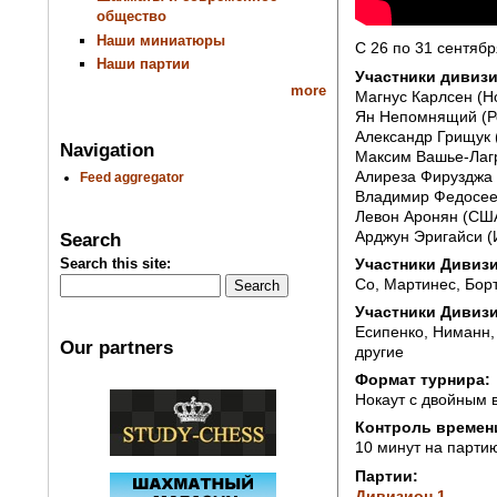
общество
Наши миниатюры
C 26 по 31 сентябр
Наши партии
Участники дивизи
more
Магнус Карлсен (Но
Ян Непомнящий (Ро
Александр Грищук 
Navigation
Максим Вашье-Лагр
Алиреза Фирузджа 
Feed aggregator
Владимир Федосеев
Левон Аронян (США
Арджун Эригайси (
Search
Участники Дивизи
Search this site:
Со, Мартинес, Борт
Участники Дивизи
Есипенко, Ниманн,
Our partners
другие
Формат турнира:
Нокаут с двойным
Контроль времен
10 минут на парти
Партии:
Дивизион 1