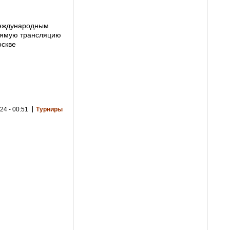
международным
рямую трансляцию
оскве
24 - 00:51
Турниры