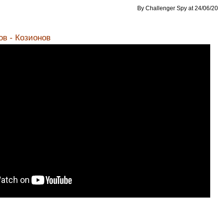
By Challenger Spy at 24/06/20
в - Козионов