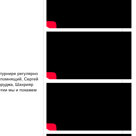
 турнире регулярно
Непомнящий, Сергей
ируджа, Шахрияр
ртии мы и покажем