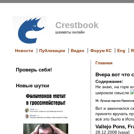
Crestbook
шахматы онлайн
Новости
Публикации
Видео
Форум КС
Eng
R
Главная
Проверь себя!
Вчера вот что 
Содержание:
Новые шутки
Не знаю, на горе и
широком смысле
59. Лучшая партия Памплон
Вот и закончился с
принято вручать пр
всё это было в Ис
Vallejo Pons, Fr
28.12.2008 [vasa]