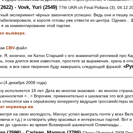
2622) - Vovk, Yuri (2549)
77th UKR-ch Final Poltava (3), 04.12.2
тный эксперимент чёрных закончился успешно. Ведь они и пешку 
табилизировали, и короля готовы уже отвести из центра. Однако...
1
я я за комментирование этой партии.
во вьювере.
как
CBV
-файл.
е. Я, конечно, не Катон Старший с его знаменитой репликой про К
, пока длится всем известная, простите за выражение, хрень в от
«Ру
ков, я все свои творения буду завершать следующей фразой:
(4 декабря 2008 года)
ус!
у исполняется 18 лет. Дата во многом знаковая - во многих стран
еннолетия <...> Впрочем, применительно к шахматам это всё дост
о относятся как к серьёзному конкуренту ведущие гроссмейстеры 
ат норвежца вв
.
мотря на свою молодость, Магнус успел выиграть почти у всех Вели
вича и т.д.) и сотворить уйму красивых и интересных партий. Вот и
елю до «днюхи» во время Всемирной шахматной Олимпиады…
n (2596) - Carlsen, Magnus (2786)
Chess Olympiad 2008 Dres