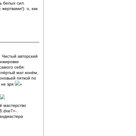
ь белых сил.
 жертвами!): о, как
 Чистый авторский
анжировке
самого себя:
спёртый мат конём,
оновьей пяткой по
 не зря
»
ё мастерство
5.dxe7+-.
рандмастера