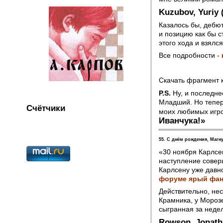
Kuzubov, Yuriy (
Казалось бы, дебю
и позицию как бы с
этого хода и взялс
Все подробности -
Скачать фрагмент 
P.S.
Ну, и последне
Младший. Но теперь
Счётчики
моих любимых игро
Иванчука!»
55. C днём рождения, Магн
«30 ноября Карлсен
наступление соверш
Карлсену уже давн
форуме ярый фан
Действительно, нес
Крамника, у Морозе
сыгранная за нед
Rowson, Jonatha