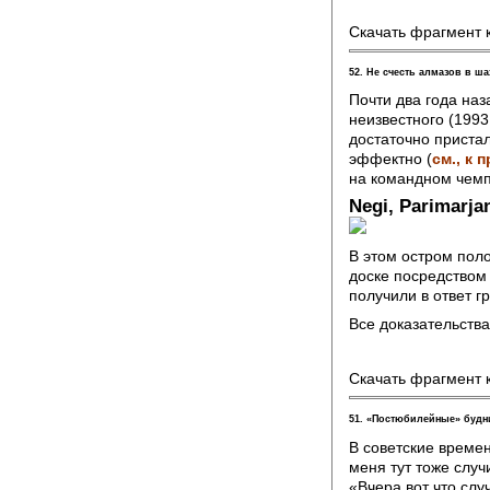
Скачать фрагмент 
52. Не счесть алмазов в 
Почти два года на
неизвестного (1993 
достаточно пристал
эффектно (
см., к 
на командном чемп
Negi, Parimarjan
В этом остром пол
доске посредством
получили в ответ 
Все доказательств
Скачать фрагмент 
51. «Постюбилейные» буд
В советские време
меня тут тоже слу
«Вчера вот что слу