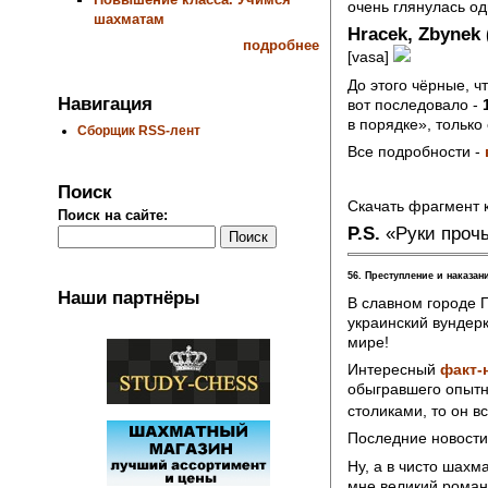
очень глянулась о
шахматам
Hracek, Zbynek 
подробнее
[vasa]
До этого чёрные, ч
Навигация
вот последовало -
в порядке», только
Сборщик RSS-лент
Все подробности -
Поиск
Скачать фрагмент 
Поиск на сайте:
P.S.
«Руки прочь
56. Преступление и наказан
Наши партнёры
В славном городе 
украинский вундер
мире!
Интересный
факт-
обыгравшего опытн
столиками, то он в
Последние новости
Ну, а в чисто шахм
мне великий роман