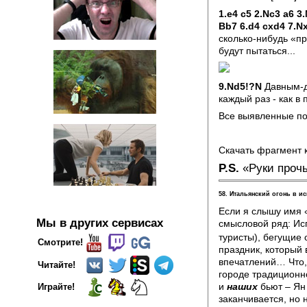
1.e4 c5 2.Nc3 a6 3
Bb7 6.d4 cxd4 7.Nx
сколько-нибудь «пр
будут пытаться...
9.Nd5!?N
Давным-да
каждый раз - как в 
Все выявленные по
Скачать фрагмент 
P.S.
«Руки прочь
58. Итальянский огонь в и
Если я слышу имя 
Мы в других сервисах
смысловой ряд: Ис
туристы), бегущие 
Смотрите!
праздник, который
впечатлений… Что,
Читайте!
городе традицион
и
наших
бьют – Ян
Играйте!
заканчивается, но