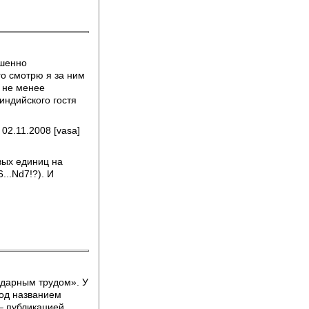
ршенно
го смотрю я за ним
т не менее
индийского гостя
 02.11.2008 [vasa]
вых единиц на
...Nd7!?). И
ударным трудом». У
од названием
 – публикацией