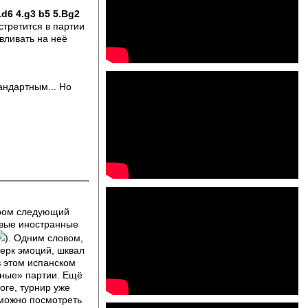
..d6 4.g3 b5 5.Bg2
стретится в партии
вливать на неё
андартным... Но
ором следующий
звые иностранные
). Одним словом,
ерк эмоций, шквал
в этом испанском
ваные» партии. Ещё
ге, турнир уже
 можно посмотреть