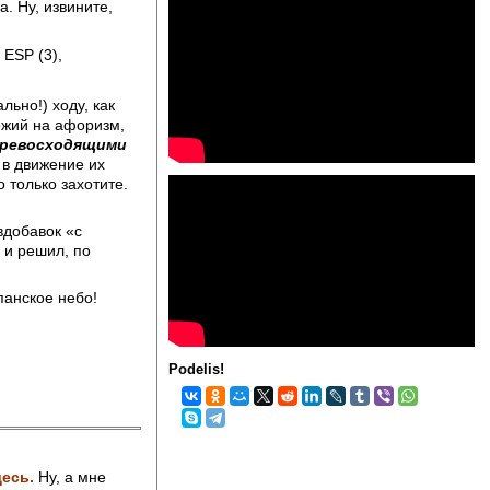
. Ну, извините,
 ESP (3),
ьно!) ходу, как
ожий на афоризм,
 превосходящими
 в движение их
 только захотите.
вдобавок «с
 и решил, по
панское небо!
Podelis!
десь.
Ну, а мне