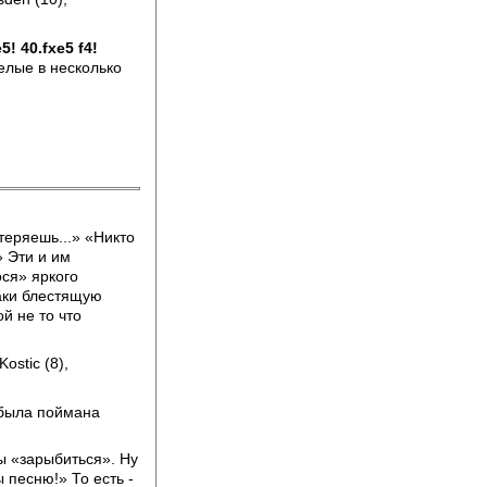
5! 40.fxe5 f4!
елые в несколько
теряешь...» «Никто
» Эти и им
ося» яркого
аки блестящую
й не то что
ostic (8),
 была поймана
ы «зарыбиться». Ну
 песню!» То есть -