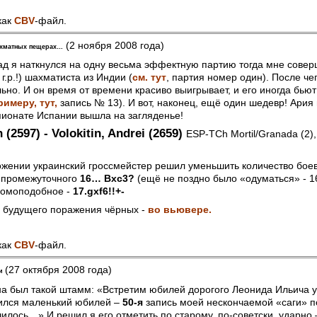
как
CBV
-файл.
(2 ноября 2008 года)
шахматных пещерах…
зад я наткнулся на одну весьма эффектную партию тогда мне сове
г.р.!) шахматиста из Индии (
см. тут
, партия номер один). После че
ьно. И он время от времени красиво выигрывает, и его иногда бью
примеру, тут,
запись № 13). И вот, наконец, ещё один шедевр! Ария 
ионате Испании вышла на загляденье!
 (2597) - Volokitin, Andrei (2659)
ESP-TCh Mortil/Granada (2),
ожении украинский гроссмейстер решил уменьшить количество бое
 промежуточного
16… Bxc3?
(ещё не поздно было «одуматься» - 16
громоподобное -
17.gxf6!!+-
а будущего поражения чёрных -
во вьювере.
как
CBV
-файл.
(27 октября 2008 года)
ни
на был такой штамм: «Встретим юбилей дорогого Леонида Ильича 
чился маленький юбилей –
50-я
запись моей нескончаемой «саги» п
чилось…» И решил я его отметить по старому, по-советски, ударно