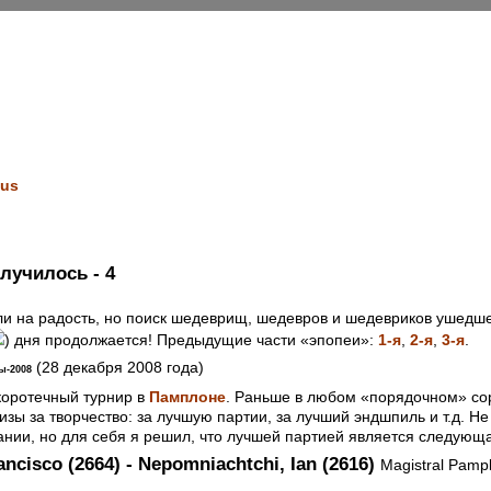
us
случилось - 4
ли на радость, но поиск шедеврищ, шедевров и шедевриков ушедше
) дня продолжается! Предыдущие части «эпопеи»:
1-я
,
2-я
,
3-я
.
(28 декабря 2008 года)
ы-2008
коротечный турнир в
Памплоне
. Раньше в любом «порядочном» со
изы за творчество: за лучшую партии, за лучший эндшпиль и т.д. Не
пании, но для себя я решил, что лучшей партией является следую
ancisco (2664) - Nepomniachtchi, Ian (2616)
Magistral Pamp