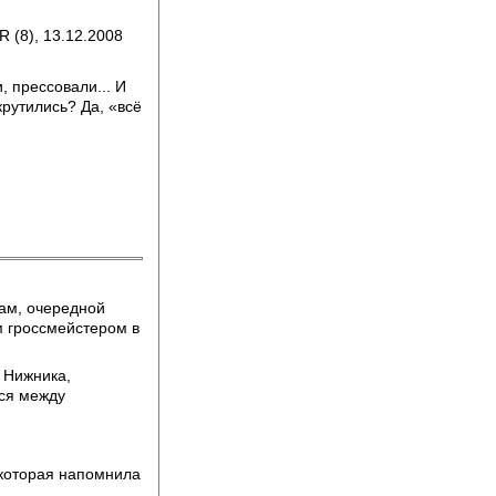
 (8), 13.12.2008
, прессовали... И
рутились? Да, «всё
ам, очередной
м гроссмейстером в
 Нижника,
тся между
 которая напомнила
.