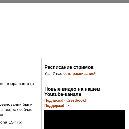
Расписание стримов
Ура! У нас
есть расписание
!!
го, вчерашнего (в
Новые видео на нашем
Youtube-канале
Подписка!» Crestbook!
ревновании были
Поддержи!
-->
 знаю, как сейчас
щая…
lona ESP (6),