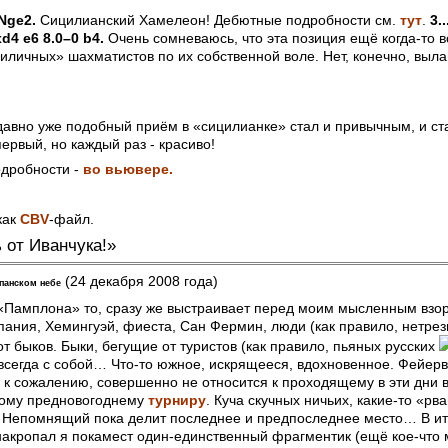
.Nge2.
Сицилианский Хамелеон! Дебютные подробности см.
тут
.
3.
d4 e6 8.0–0 b4.
Очень сомневаюсь, что эта позиция ещё когда-то в
иличных» шахматистов по их собственной воле. Нет, конечно, выла
вно уже подобный приём в «сицилианке» стал и привычным, и ст
первый, но каждый раз - красиво!
дробности -
во вьювере.
как
CBV
-файл.
 от Иванчука!»
(24 декабря 2008 года)
спанском небе
«Памплона» то, сразу же выстраивает перед моим мысленным вз
пания, Хемингуэй, фиеста, Сан Фермин, люди (как правило, нетре
от быков. Быки, бегущие от туристов (как правило, пьяных русских
 всегда с собой… Что-то южное, искрящееся, вдохновенное. Фейерв
 к сожалению, совершенно не относится к проходящему в эти дни 
ному предновогоднему
турниру
. Куча скучных ничьих, какие-то «р
 Непомнящий пока делит последнее и предпоследнее место… В ито
 накропал я покамест один-единственный фрагментик (ещё кое-что