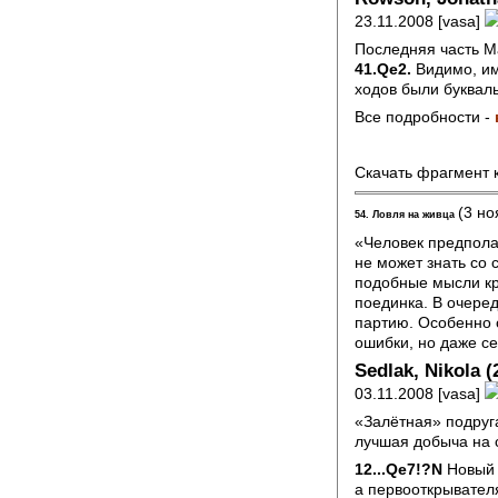
23.11.2008 [vasa]
Последняя часть М
41.Qe2.
Видимо, им
ходов были букваль
Все подробности -
Скачать фрагмент 
(3 но
54. Ловля на живца
«Человек предполаг
не может знать со 
подобные мысли кру
поединка. В очере
партию. Особенно о
ошибки, но даже с
Sedlak, Nikola (
03.11.2008 [vasa]
«Залётная» подруг
лучшая добыча на с
12...Qe7!?N
Новый х
а первооткрывателя