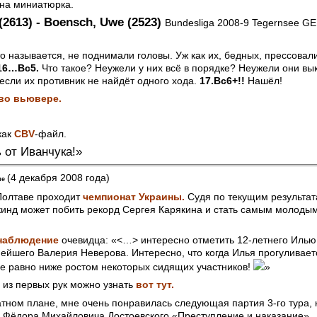
дна миниатюрка.
(2613) - Boensch, Uwe (2523)
Bundesliga 2008-9 Tegernsee GER
то называется, не поднимали головы. Уж как их, бедных, прессовали
16…Bc5.
Что такое? Неужели у них всё в порядке? Неужели они вык
 если их противник не найдёт одного хода.
17.Bc6+!!
Нашёл!
во вьювере.
как
CBV
-файл.
 от Иванчука!»
(4 декабря 2008 года)
ие
Полтаве проходит
чемпионат Украины.
Судя по текущим результат
кинд может побить рекорд Сергея Карякина и стать самым молоды
наблюдение
очевидца: «<…> интересно отметить 12-летнего Илью
ейшего Валерия Неверова. Интересно, что когда Илья прогуливае
се равно ниже ростом некоторых сидящих участников!
»
 из первых рук можно узнать
вот тут.
атном плане, мне очень понравилась следующая партия 3-го тура,
 Фёдора Михайловича Достоевского «Преступление и наказание»..