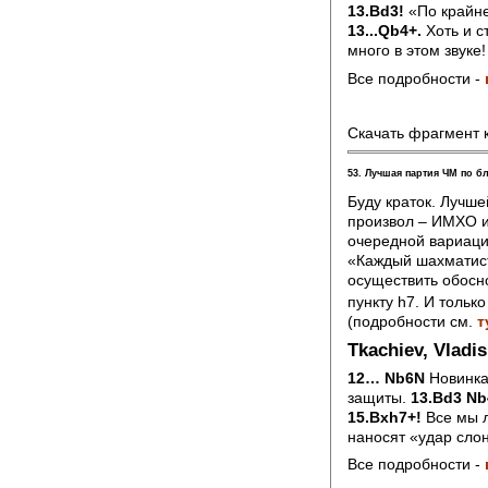
13.Bd3!
«По крайне
13...Qb4+.
Хоть и с
много в этом звуке!
Все подробности -
Скачать фрагмент 
53. Лучшая партия ЧМ по б
Буду краток. Лучш
произвол – ИМХО и
очередной вариации
«Каждый шахматист
осуществить обосн
пункту h7. И тольк
(подробности см.
т
Tkachiev, Vladis
12… Nb6N
Новинка,
защиты.
13.Bd3 Nb
15.Bxh7+!
Все мы л
наносят «удар слон
Все подробности -