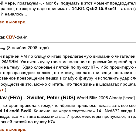
й мере, поатакуем», - мог бы подумать в этот момент предводител
трашно, но жертву надо принимать.
14.Kf1 Qxb2 15.Bxe4!
– атака (с
 И началось...
во вьювере.
как
CBV
-файл.
(8 ноября 2008 года)
лицу
ей партией ЧМ по блицу считаю предлагаемую вниманию читателей.
 ЭМЛЭМ. Уж очень душу греет исполнение в гроссмейстерской ар
 на тему «Удар слоновьей пяткой по пункту h7». Ибо процитирую 
-перворазрядник должен, по-моему, сделать три вещи: поставить 
ованное превращение пешки в слабую фигуру и исполнить удар сл
о осуществив это, можно считать, что твоя жизнь в шахматах прошла
ут
).
lav (FRA) - Svidler, Peter (RUS)
World Blitz 2008 Almaty [vasa]
 которая привела к тому, что чёрным пришлось показывать всё сво
4 14.exd6 Bxd6.
Конечно, не «промежуточное» 14...Nxd3?? ввиду 1
юди, все мы типа шахматисты... И гроссмейстеры пропускают, и г
овьей пяткой по пункту h7»...
во вьювере.