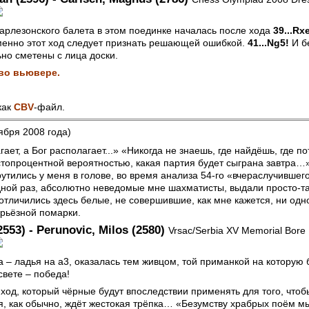
арлезонского балета в этом поединке началась после хода
39...Rxe
енно этот ход следует признать решающей ошибкой.
41...Ng5!
И б
но сметены с лица доски.
во вьювере.
как
CBV
-файл.
ября 2008 года)
ает, а Бог располагает...» «Никогда не знаешь, где найдёшь, где по
стопроцентной вероятностью, какая партия будет сыграна завтра…
тились у меня в голове, во время анализа 54-го «вчераслучившег
дной раз, абсолютно неведомые мне шахматисты, выдали просто-т
тличились здесь белые, не совершившие, как мне кажется, ни одно
ерьёзной помарки.
2553) - Perunovic, Milos (2580)
Vrsac/Serbia XV Memorial Bore K
а – ладья на а3, оказалась тем живцом, той приманкой на которую
вете – победа!
од, который чёрные будут впоследствии применять для того, чтоб
, как обычно, ждёт жестокая трёпка… «Безумству храбрых поём мы