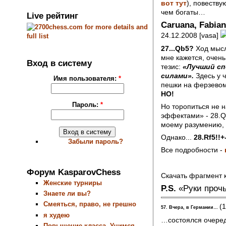
вот тут
), повеству
чем богаты…
Live рейтинг
Caruana, Fabiano
24.12.2008 [vasa]
27...Qb5?
Ход мысл
мне кажется, очень
Вход в систему
тезис:
«Лучший сп
силами».
Здесь у 
Имя пользователя:
*
пешки на ферзевом 
НО!
Пароль:
*
Но торопиться не н
эффектами» - 28.Qx
моему разумению, «
Однако...
28.Rf5!!+
Забыли пароль?
Все подробности -
Форум KasparovChess
Скачать фрагмент 
Женские турниры
P.S.
«Руки прочь
Знаете ли вы?
Смеяться, право, не грешно
(
57. Вчера, в Германии…
я худею
…состоялся очеред
Повышение класса. Учимся