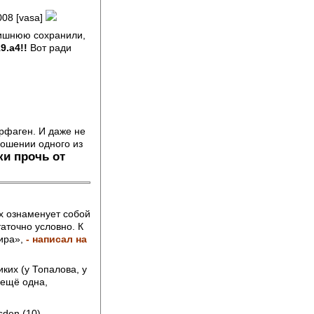
008 [vasa]
лишнюю сохранили,
9.a4!!
Вот ради
арфаген. И даже не
ношении одного из
ки прочь от
ах ознаменует собой
аточно условно. К
мира»,
- написал на
ких (у Топалова, у
 ещё одна,
den (10),