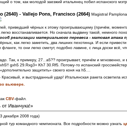
ющий о том, как молодой заезжий итальянец побил испанского мэтра
 (2640) - Vallejo Pons, Francisco (2664)
Magistral Pamplona
ей, приведший чёрных к этому проигрывающему (причём, моментал
 легко восстанавливается. Но сначала выдвину такой, немного пох
особ реализации материального перевеса - матовая атака
чёрных, как легко заметить, два лишних пехотинца. И если привести
фланге, то они легко сметут, подобно лавине, с лица доски всё, что
адо. Так, к примеру, 27...a5?? проигрывает, причём и мгновенно, и 
h5!! gxh5 29.Rxg3+ Kh7 30.Rf5. Потому-то испанский гроссмейстер
дополнительно защитить» своего коня на h5....
-
Красивый, и выстраданный удар! Итальянская ракета осветила ис
во вьювере.
как
CBV
-файл.
 от Иванчука!»
13 декабря 2008 года)
ной тур командного чемпионата. Все подробности можно узнать
з