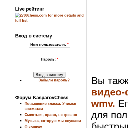
Live рейтинг
Вход в систему
Имя пользователя:
*
Пароль:
*
Вы такж
Забыли пароль?
видео-
Форум KasparovChess
wmv.
Ег
Повышение класса. Учимся
шахматам
для пол
Смеяться, право, не грешно
Музыка, которую мы слушаем
быстры
О кошках...