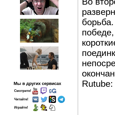
Во втор
разверн
борьба.
победе,
коротки
поединк
непосре
окончан
Rutube:
Мы в других сервисах
Смотрите!
Читайте!
Играйте!