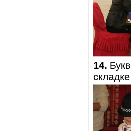
14.
Буква
складке