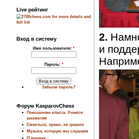
Live рейтинг
2.
Намно
Вход в систему
и подде
Имя пользователя:
*
Наприме
Пароль:
*
Забыли пароль?
Форум KasparovChess
Повышение класса. Учимся
шахматам
Смеяться, право, не грешно
Музыка, которую мы слушаем
О кошках...