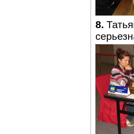
8.
Татья
cерьезн