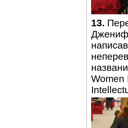
13.
Пере
Джениф
написав
непере
названи
Women I
Intellect