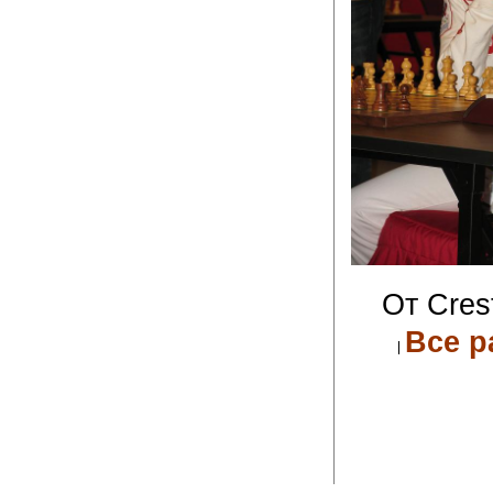
От Cres
Все р