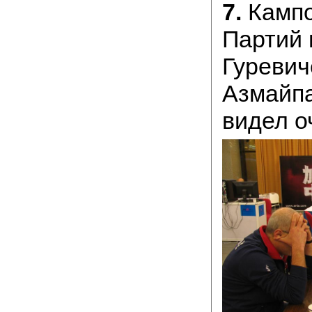
7.
Кампо
Партий
Гуревич
Азмайп
видел оч