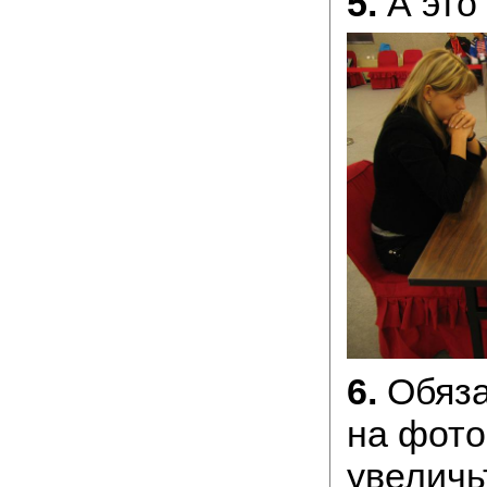
5.
А это 
6.
Обяза
на фот
увеличь