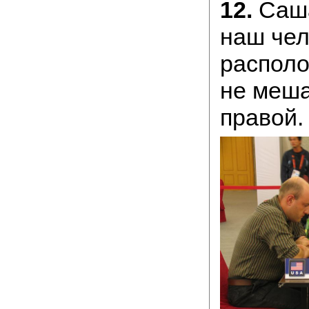
12.
Саша
наш чел
располо
не меша
правой.