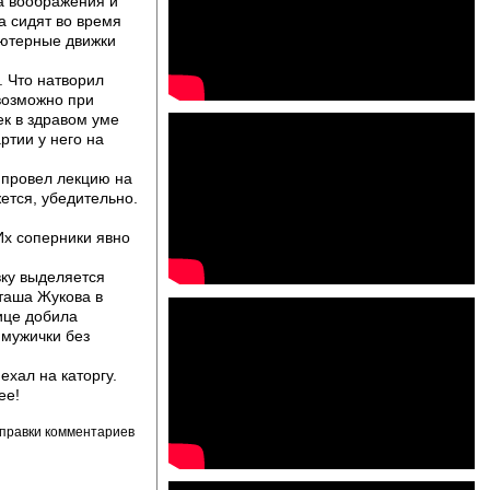
ра воображения и
а сидят во время
ьютерные движки
. Что натворил
возможно при
ек в здравом уме
ртии у него на
 провел лекцию на
ется, убедительно.
Их соперники явно
вку выделяется
таша Жукова в
лице добила
 мужички без
ехал на каторгу.
ее!
правки комментариев