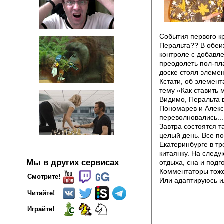
События первого кр
Перальта?? В обеи
контроле с добавле
преодолеть пол-пла
доске стоял элемен
Кстати, об элемен
тему «Как ставить 
Видимо, Перальта в
Пономарев и Алексе
переволновались...
Завтра состоятся т
целый день. Все п
Екатеринбурге в тр
китаянку. На следу
Мы в других сервисах
отдыха, сна и подго
Комментаторы тоже 
Смотрите!
Или адаптируюсь ил
Читайте!
Играйте!