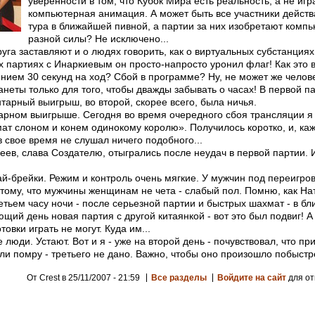
уверенности в том, что Кубок Мира есть реальность, а не иг
компьютерная анимация. А может быть все участники действ
тура в ближайшей пивной, а партии за них изобретают комп
разной силы? Не исключено...
уга заставляют и о людях говорить, как о виртуальных субстанциях
х партиях с Инаркиевым он просто-напросто уронил флаг! Как это 
нием 30 секунд на ход? Сбой в программе? Ну, не может же челов
неты только для того, чтобы дважды забывать о часах! В первой па
тарный выигрыш, во второй, скорее всего, была ничья.
тарном выигрыше. Сегодня во время очередного сбоя трансляции я
мат слоном и конем одинокому королю». Получилось коротко, и, каж
 свое время не слушал ничего подобного...
ев, слава Создателю, отыгрались после неудач в первой партии. 
ай-брейки. Режим и контроль очень мягкие. У мужчин под переигро
отому, что мужчины женщинам не чета - слабый пол. Помню, как На
етьем часу ночи - после серьезной партии и быстрых шахмат - в б
ющий день новая партия с другой китаянкой - вот это был подвиг! А
товки играть не могут. Куда им...
люди. Устают. Вот и я - уже на второй день - почувствовал, что при
и помру - третьего не дано. Важно, чтобы оно произошло побыстр
От Crest в 25/11/2007 - 21:59
Все разделы
Войдите на сайт
для от