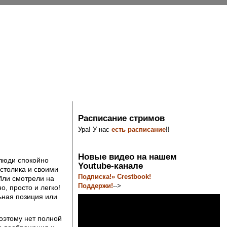
Расписание стримов
Ура! У нас
есть расписание
!!
Новые видео на нашем
 люди спокойно
Youtube-канале
столика и своими
Подписка!» Crestbook!
Или смотрели на
Поддержи!
-->
, просто и легко!
ьная позиция или
Поэтому нет полной