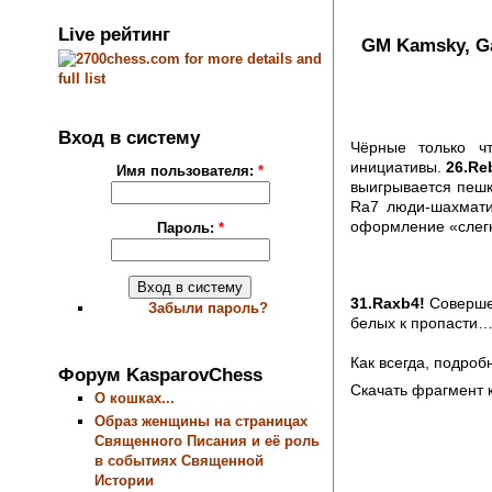
Live рейтинг
GM Kamsky, Ga
Вход в систему
Чёрные только ч
инициативы.
26.Re
Имя пользователя:
*
выигрывается пеш
Ra7 люди-шахмати
оформление «слег
Пароль:
*
31.Raxb4!
Совершен
Забыли пароль?
белых к пропасти
Как всегда, подро
Форум KasparovChess
Скачать фрагмент 
О кошках...
Образ женщины на страницах
Священного Писания и её роль
в событиях Священной
Истории