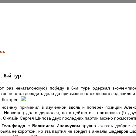
us
 6-й тур
от раз некаталонскую) победу в 6-м туре одержал экс-чемп
раз он не стал доводить дело до привычного стоходового эндшпиля и
о быстрее.
 новинку применил в изучённой вдоль и поперек позиции
Алек
а
. Норвежец долго держался, но в цейтноте... противника (!) д
ё. Онлайн Сергея Шипова двух последних партий можно посмотре
 Гельфанда
с
Василием Иванчуком
трудно сказать доброе сл
 была не короткой, но эта партия не войдёт в анналы шедевров ша