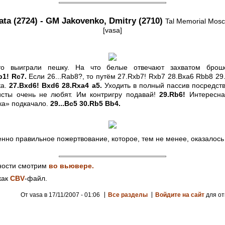
ta (2724) - GM Jakovenko, Dmitry (2710)
Tal Memorial Mosc
[vasa]
то выиграли пешку. На что белые отвечают захватом брош
b1! Rc7.
Если 26...Rab8?, то путём 27.Rxb7! Rxb7 28.Bxa6 Rbb8 29
ка.
27.Bxd6! Bxd6 28.Rxa4 a5.
Уходить в полный пассив посредств
сты очень не любят. Им контригру подавай!
29.Rb6!
Интересна
ка» подкачало.
29...Bc5 30.Rb5 Bb4.
но правильное пожертвование, которое, тем не менее, оказалос
…
бности смотрим
во вьювере.
как
CBV
-файл.
От vasa в 17/11/2007 - 01:06
Все разделы
Войдите на сайт
для от