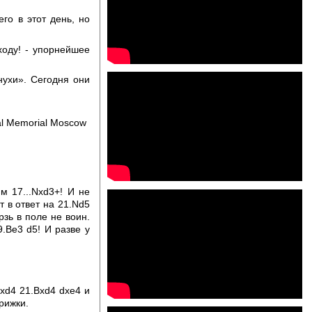
го в этот день, но
ходу! - упорнейшее
ухи». Сегодня они
l Memorial Moscow
м 17...Nxd3+! И не
т в ответ на 21.Nd5
рзь в поле не воин.
9.Be3 d5! И разве у
xd4 21.Bxd4 dxe4 и
врижки.