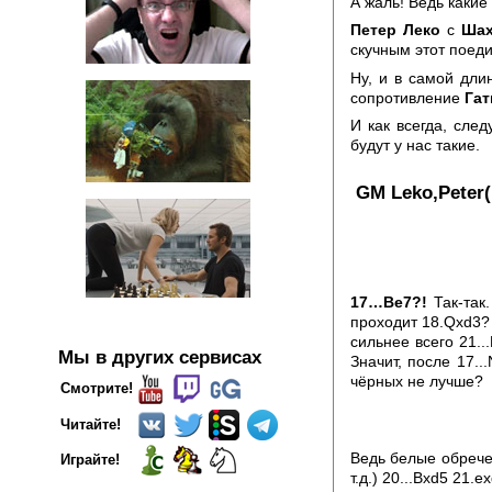
А жаль! Ведь какие
Петер Леко
с
Шах
скучным этот поеди
Ну, и в самой дл
сопротивление
Гат
И как всегда, сл
будут у нас такие.
GM Leko,Peter(
17…Be7?!
Так-так
проходит 18.Qxd3? 
сильнее всего 21..
Мы в других сервисах
Значит, после 17..
чёрных не лучше?
Смотрите!
Читайте!
Ведь белые обрече
Играйте!
т.д.) 20...Bxd5 21.