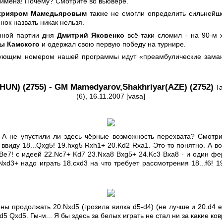
 имена! Почему? Смотрите во вьювере.
рияром Мамедьяровым
также не смогли определить сильнейше
нок назвать никак нельзя.
инной партии дня
Дмитрий Яковенко
всё-таки сломил - на 90-м 
ы Камского
и одержал свою первую победу на турнире.
едующим номером нашей программы идут «преамбулические заман
HUN) (2755) - GM Mamedyarov,Shakhriyar(AZE) (2752)
Ta
(6), 16.11.2007 [vasa]
. А не упустили ли здесь чёрные возможность перехвата? Смотри
ввиду 18...Qxg5! 19.hxg5 Rxh1+ 20.Kd2 Rxa1. Это-то понятно. А во
.Be7! с идеей 22.Nc7+ Kd7 23.Nxa8 Bxg5+ 24.Kc3 Bxa8 - и один фе
.Nxd3+ надо играть 18.cxd3 на что требует рассмотрения 18...f6! 1
ны продолжать 20.Nxd5 (грозила вилка d5-d4) (не лучше и 20.d4 e
exd5 Qxd5. Гм-м... Я бы здесь за белых играть не стал ни за какие ко