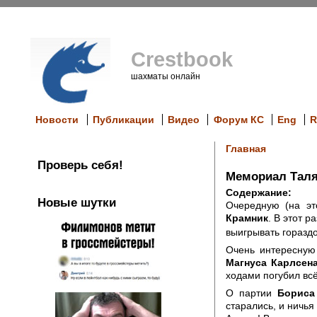
Crestbook
шахматы онлайн
Новости
Публикации
Видео
Форум КС
Eng
R
Главная
Проверь себя!
Мемориал Таля.
Содержание:
Новые шутки
Очередную (на эт
Крамник
. В этот 
выигрывать горазд
Очень интересную
Магнуса Карлсен
ходами погубил вс
О партии
Бориса
старались, и ничья