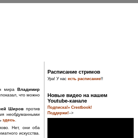
Расписание стримов
Ура! У нас
есть расписание
!!
ион мира
Владимир
Новые видео на нашем
 показал, что можно
Youtube-канале
Подписка!» Crestbook!
сей Широв
против
Поддержи!
-->
вумя необдуманными
ть
здесь
.
ово. Нет, они оба
хматного искусства.