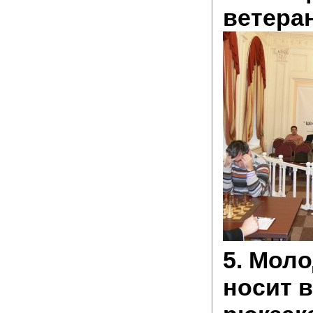
ветеран
5. Моло
носит в