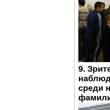
9. Зрит
наблюд
среди 
фамили