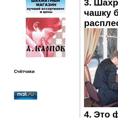
3. Шах
чашку 
распле
Счётчики
4. Это 