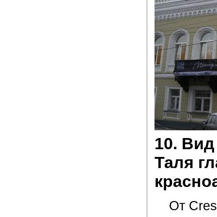
10. Ви
Таля г
красно
От Cres