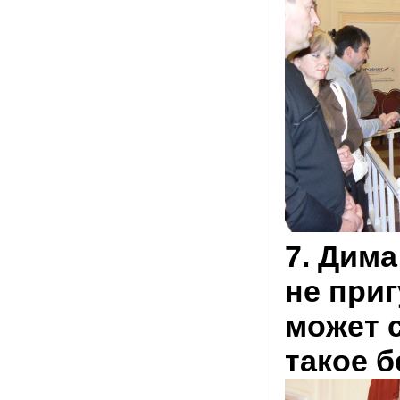
7. Дима
не приг
может 
такое б