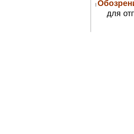
Обозрен
для от