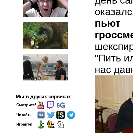
оказалс
пьют
гроссм
шекспир
"Пить и
нас давн
Мы в других сервисах
Смотрите!
Читайте!
Играйте!