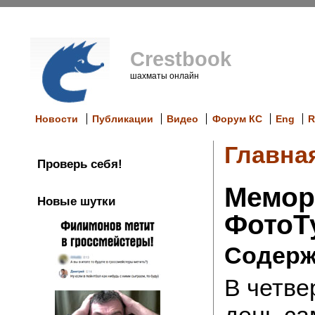
Crestbook
шахматы онлайн
Новости
Публикации
Видео
Форум КС
Eng
R
Главна
Проверь себя!
Мемор
Новые шутки
ФотоТу
Содерж
В четве
день с