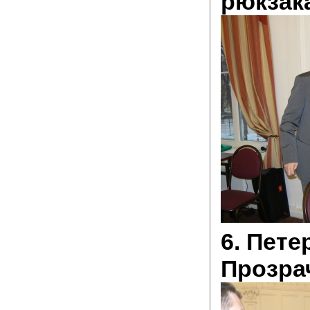
рюкзак
6. Пете
Прозрач