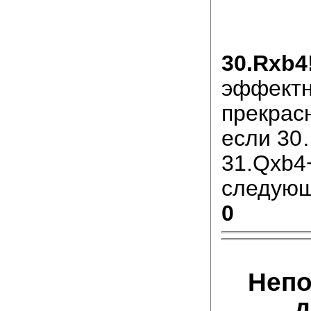
30.Rxb4
эффектн
прекрас
если 30
31.Qxb4+
следую
0
Неп
д