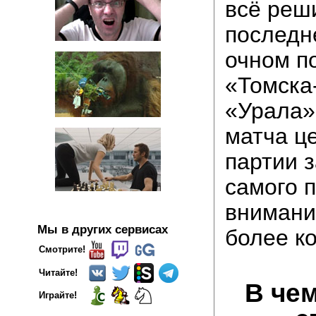
всё реш
последне
очном п
«Томска
«Урала».
матча ц
партии 
самого 
внимани
Мы в других сервисах
более ко
Смотрите!
Читайте!
В че
Играйте!