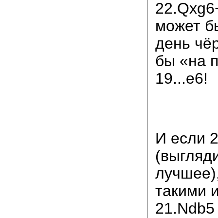
22.Qxg6+
может бы
день чё
бы «на 
19...e6!
И если 
(выгляди
лучшее)
такими 
21.Ndb5