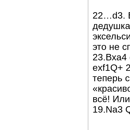
22…d3. 
дедушка
эксельс
это не с
23.Bxa4
exf1Q+ 2
теперь 
«красиво
всё! Ил
19.Na3 