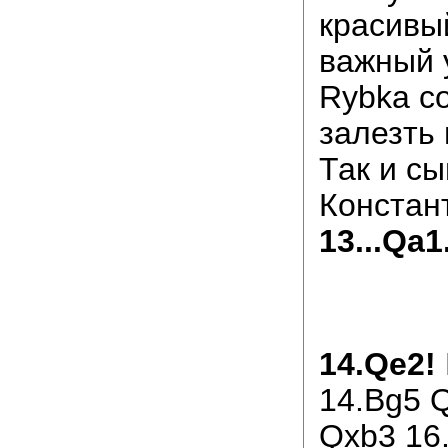
красивы
важный у
Rybka с
залезть 
Так и сы
Констан
13...Qa1
14.Qe2!
14.Bg5 Q
Qxb3 16