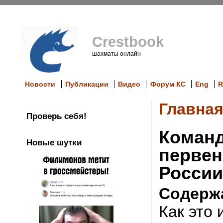
Crestbook
шахматы онлайн
Новости
Публикации
Видео
Форум КС
Eng
R
Главна
Проверь себя!
Коман
Новые шутки
первен
России
Содерж
Как это 