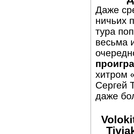
Даже ср
ничьих 
тура по
весьма 
очередн
проигр
хитром 
Сергей 
даже б
Voloki
Tivia