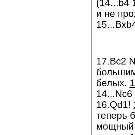
(14...b4 
и не про
15...Bxb
17.Bc2 N
большим
белых.
1
14...Nc6
16.Qd1!
теперь 
мощный 