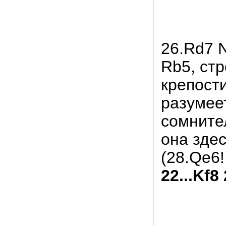
26.Rd7 
Rb5, стр
крепости
разумее
сомните
она здес
(28.Qe6! 
22...Kf8