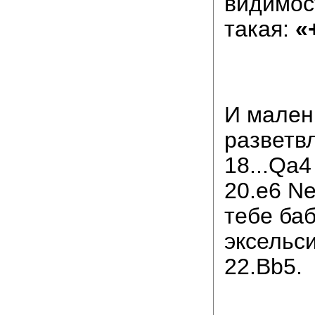
видимост
такая:
«
И мален
разветв
18...Qa4
20.e6 Ne
тебе ба
эксельси
22.Bb5.