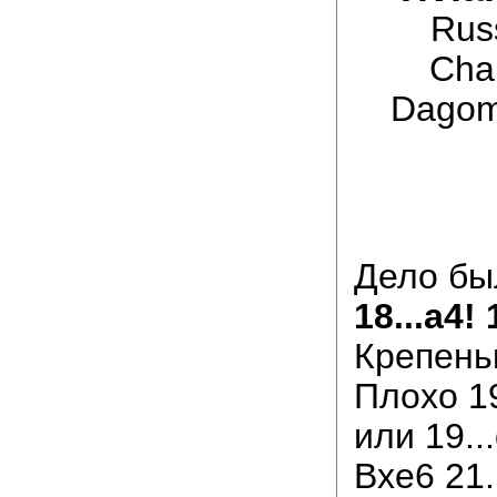
Rus
Cha
Dagom
Дело бы
18...a4! 
Крепень
Плохо 19
или 19..
Bxe6 21