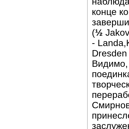
наблюдае
конце ко
заверши
(
½
Jakov
- Landa,
Dresden
Видимо,
поединк
творчес
перераб
Смирнов
принесл
заслуже