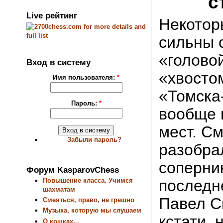
с
Live рейтинг
Некотор
сильны 
«головой
Вход в систему
«хвостом
Имя пользователя:
*
«Томска
Пароль:
*
вообще 
мест. С
Забыли пароль?
разобра
соперни
Форум KasparovChess
Повышение класса. Учимся
последн
шахматам
Павел С
Смеяться, право, не грешно
Музыка, которую мы слушаем
кстати,
О кошках...