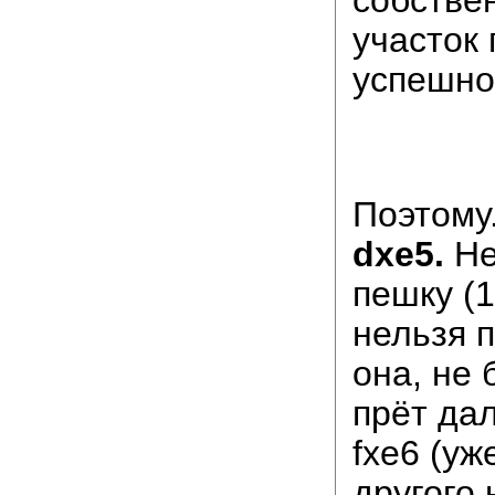
участок
успешно
Поэтому.
dxe5.
Не
пешку (1
нельзя п
она, не 
прёт да
fxe6 (уж
другого 