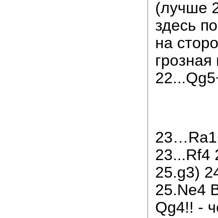
(лучше 2
здесь п
на стор
грозная
22...Qg5
23…Ra1+
23...Rf4
25.g3) 2
25.Ne4 B
Qg4!! - 