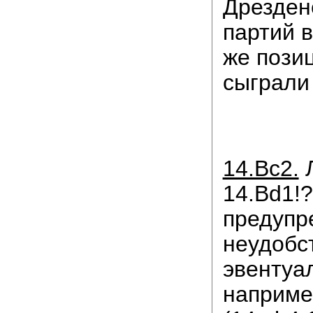
Дрезден
партий 
же пози
сыграл
14.Bc2.
Л
14.Bd1!?
предупр
неудобс
эвентуал
например