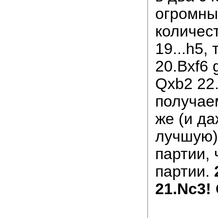
огромны
количест
19...h5,
20.Bxf6 
Qxb2 22
получае
же (и да
лучшую)
партии, 
партии.
21.Nc3!