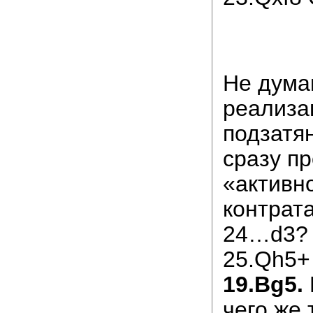
Не дума
реализа
подзатян
сразу п
«активн
контрат
24…d3? 
25.Qh5+
19.Bg5.
чего же 