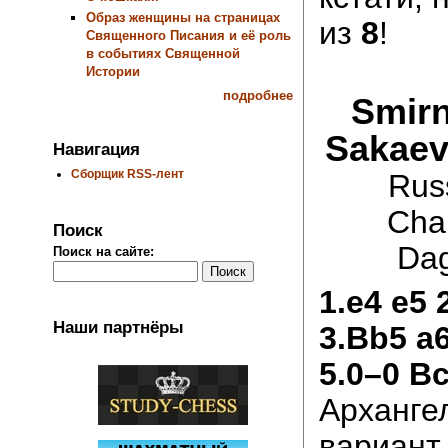
Образ женщины на страницах
из
8
!
Священного Писания и её роль
в событиях Священной
Истории
подробнее
Smirn
Sakaev
Навигация
Сборщик RSS-лент
Rus
Cha
Поиск
Dag
Поиск на сайте:
1.e4 e5 
Наши партнёры
3.Bb5 a6
5.0–0 B
Арханге
вариант.