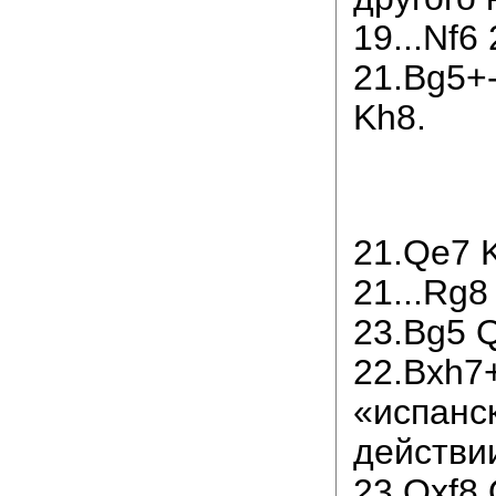
19...Nf6
21.Bg5+
Kh8.
21.Qe7 
21...Rg8
23.Bg5 Q
22.Bxh7+
«испанс
действи
23.Qxf8 