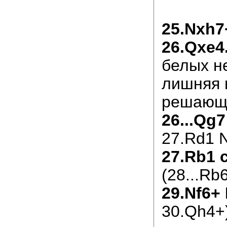
25.Nxh7
26.Qxe4
белых н
лишняя 
решающа
26...Qg7
27.Rd1 
27.Rb1 
(28...Rb
29.Nf6+ 
30.Qh4+)