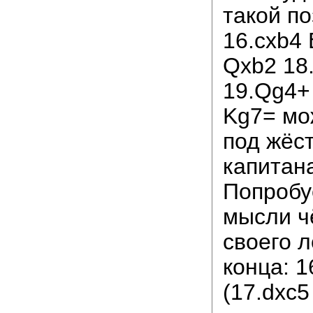
такой п
16.cxb4 
Qxb2 18.
19.Qg4+
Kg7= мо
под жёс
капитан
Попробу
мысли ч
своего л
конца: 1
(17.dxc5