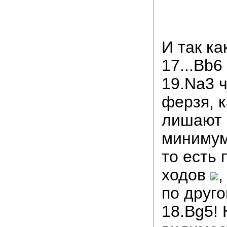
И так ка
17...Bb6
19.Na3 
ферзя, к
лишают 
минимум,
то есть 
ходов
,
по друго
18.Bg5! 