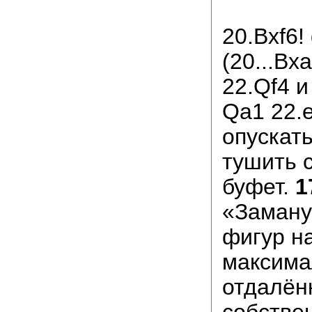
20.Bxf6!
(20...Bx
22.Qf4 и
Qa1 22.e
опускать
тушить с
буфет.
1
«Заману
фигур н
максима
отдалён
собстве