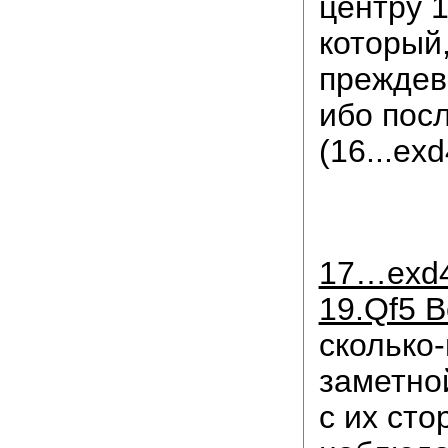
центру 1
который
преждев
ибо пос
(16...ex
17…exd4
19.Qf5 
сколько
заметно
с их сто