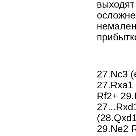
выходят
осложне
немален
прибытк
27.Nc3 
27.Rxa1
Rf2+ 29
27...Rxd
(28.Qxd
29.Ne2 R