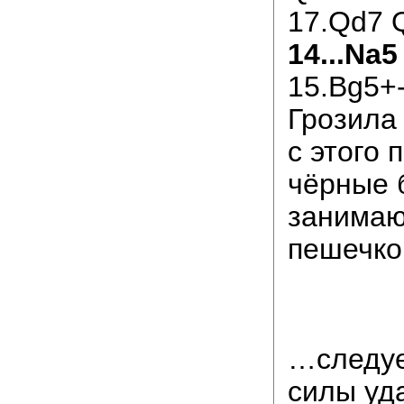
17.Qd7 Q
14...Na5
15.Bg5+
Грозила
с этого 
чёрные 
занимаю
пешечкой
…следуе
силы уд