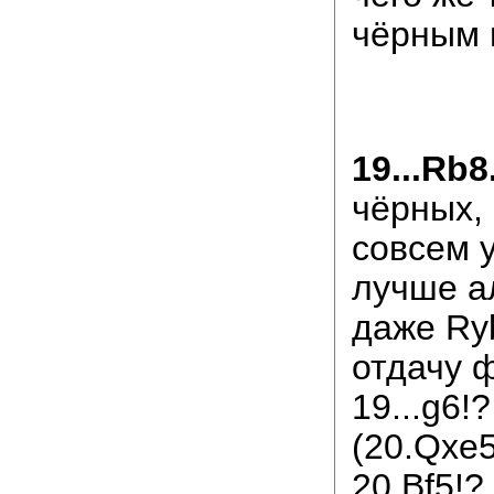
чёрным н
19...Rb8
чёрных,
совсем у
лучше а
даже Ry
отдачу 
19...g6!?
(20.Qxe5
20.Bf5!?