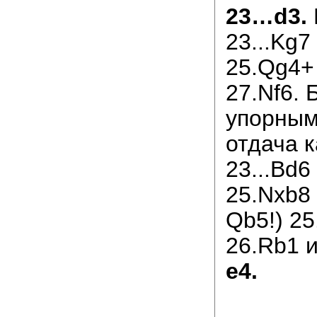
23…d3.
23...Kg7
25.Qg4+
27.Nf6. 
упорным
отдача 
23...Bd6
25.Nxb8
Qb5!) 25
26.Rb1 и
e4.