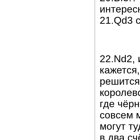
интересн
21.Qd3 c
22.Nd2, 
кажется,
решится
королев
где чёр
совсем 
могут ту
в два сч