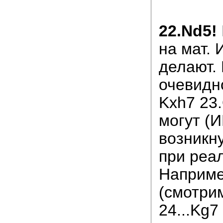
22.Nd5!
на мат. 
делают.
очевидн
Kxh7 23
могут (
возникн
при реа
Наприме
(смотрим
24...Kg7