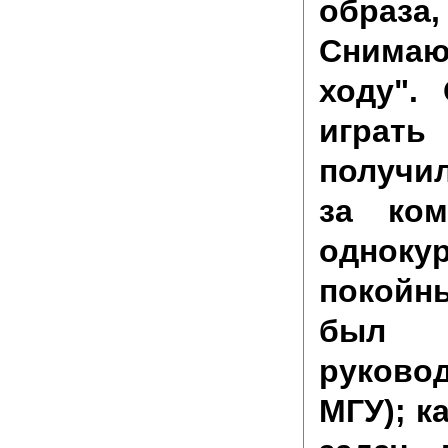
образа,
Снимаю 
ходу".
играть
получил
за ком
одноку
покойн
был
руково
МГУ); к