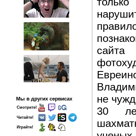
только
наруши
пра
познак
сайта
фотох
Евреи
Владим
не чужд
Мы в других сервисах
30 ле
Смотрите!
Читайте!
шахма
Играйте!
учены