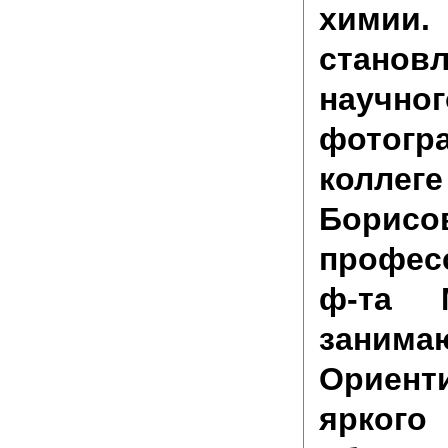
хим
стано
научног
фотогр
коллеге
Борисов
профес
ф-та 
заним
Ориент
яркого