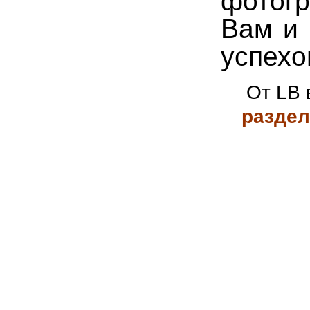
фотог
Вам и 
успехо
От LB 
разде