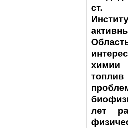
ст. н
Инстит
актив
Обла
интерес
химии
топли
пробл
биофиз
лет р
физиче