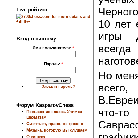
Черного
Live рейтинг
10 лет 
игры 
Вход в систему
всегда
Имя пользователя:
*
наготов
Пароль:
*
Но меня
всего,
Забыли пароль?
В.Евре
Форум KasparovChess
что-т
Повышение класса. Учимся
шахматам
Саврас
Смеяться, право, не грешно
Музыка, которую мы слушаем
графики
О кошках...