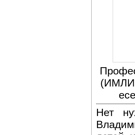
Профе
(ИМЛИ 
ес
Нет ну
Владим