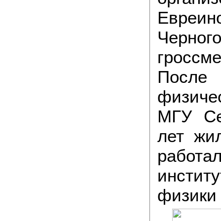
Евр
Черно
гроссм
Посл
физиче
МГУ Се
лет жи
работ
инсти
физики