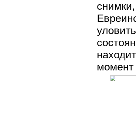
снимки
Евреин
уловит
состо
наход
момент