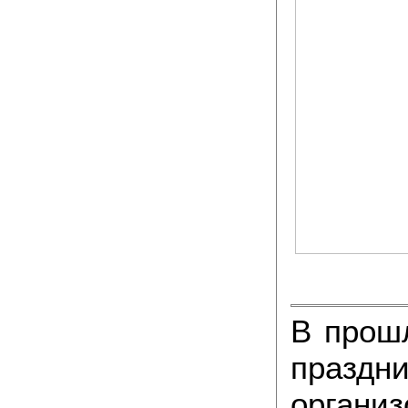
В прошл
праз
орга