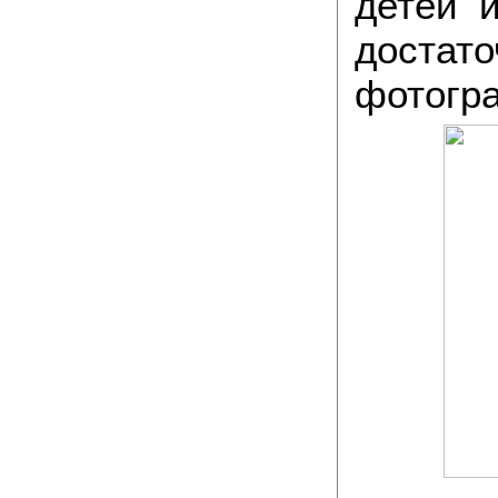
детей 
достат
фотогр