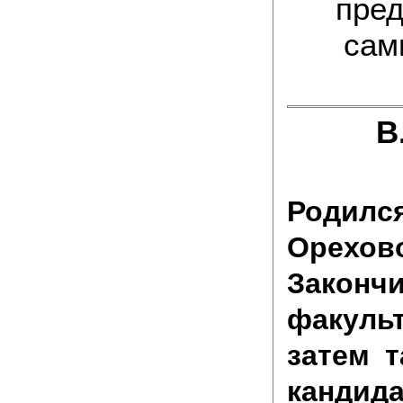
пре
сам
В
Родилс
Орехов
Закон
факульт
затем т
кандида