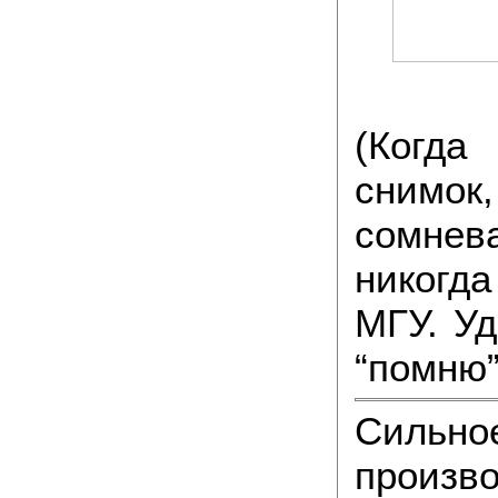
(Когд
сним
сомнев
никогд
МГУ. Уд
“помню”
Сильн
произ