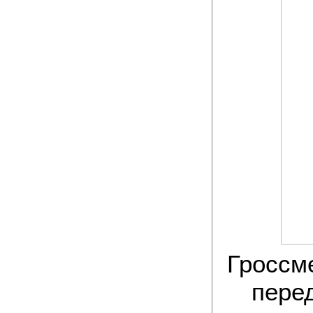
Гроссм
пере