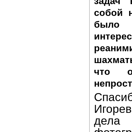
задач 
собой н
было
интерес
реани
шахмат
что о
непрост
Спас
Игоре
дела