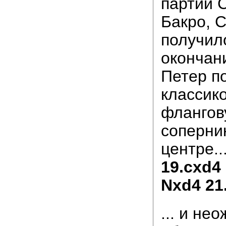
партии 
Бакро, 
получил
окончан
Петер п
классик
флангов
соперни
центре..
19.cxd4
Nxd4 21
... и не