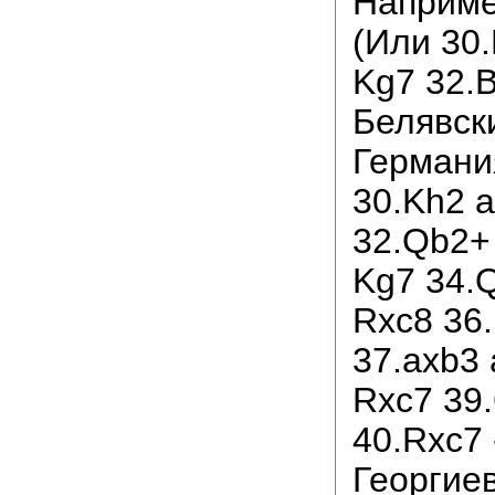
Наприме
(Или 30
Kg7 32.B
Белявски
Германи
30.Kh2 
32.Qb2+
Kg7 34.
Rxc8 36
37.axb3
Rxc7 39
40.Rxc7 
Георгиев