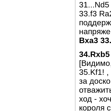
31...Nd5
33.f3 Ra2
поддерж
напряже
Bxa3 33
34.Rxb5
[Видимо
35.Kf1! 
за доско
отважит
ход - хо
короля 