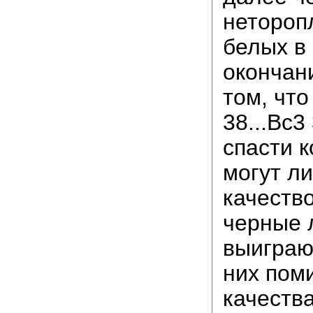
нетороп
белых в
окончани
том, что
38...Bc3
спасти 
могут л
качество
черные 
выиграют
них пом
качества