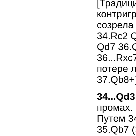
[Традиц
контриг
созрела 
34.Rc2 
Qd7 36.Q
36...Rxc
потере 
37.Qb8+
34...Qd
промах.
Путем 34
35.Qb7 (