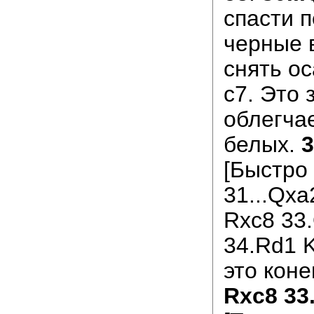
спасти п
черные 
снять ос
с7. Это 
облегчае
белых.
3
[Быстро
31...Qxa
Rxc8 33
34.Rd1 K
это коне
Rxc8 33