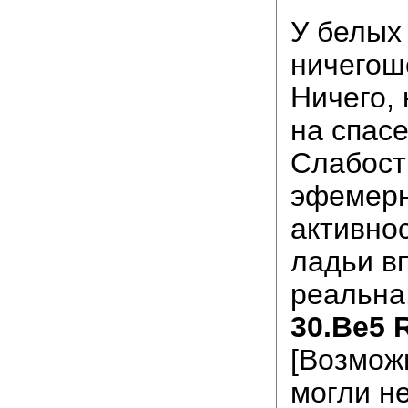
У белых
ничегоше
Ничего,
на спасе
Слабост
эфемерн
активно
ладьи в
реальна
30.Be5 
[Возмож
могли не