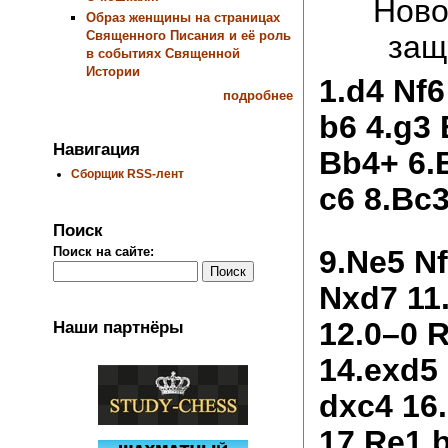
Ново
Образ женщины на страницах
Священного Писания и её роль
защ
в событиях Священной
Истории
1.d4 Nf6
подробнее
b6 4.g3 
Навигация
Bb4+ 6.
Сборщик RSS-лент
c6 8.Bc
Поиск
9.Ne5 N
Поиск на сайте:
Nxd7 11
12.0–0 R
Наши партнёры
14.exd5
dxc4 16
17.Re1 