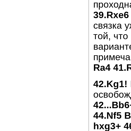
проходн
39.Rxe6
связка у
той, что
вариант
примеча
Ra4 41.
42.Kg1!
освобожд
42...Bb6
44.Nf5 
hxg3+ 4