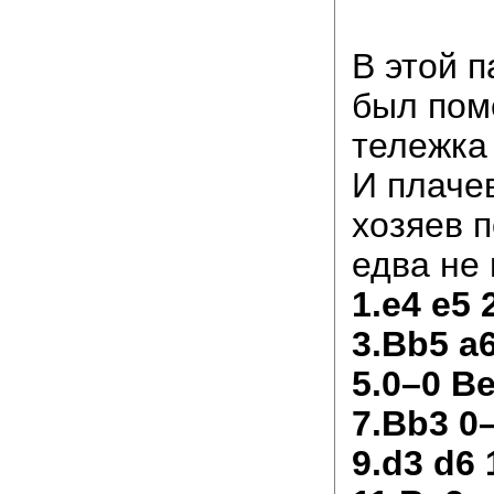
В этой п
был пом
тележка 
И плаче
хозяев п
едва не 
1.e4 e5 
3.Bb5 a6
5.0–0 Be
7.Bb3 0
9.d3 d6 