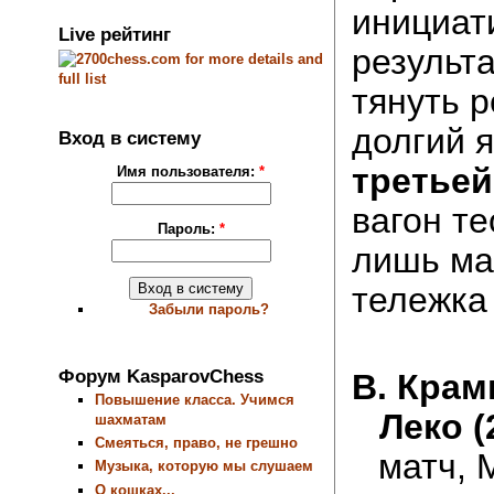
инициат
Live рейтинг
результа
тянуть р
долгий 
Вход в систему
третье
Имя пользователя:
*
вагон те
Пароль:
*
лишь ма
тележка
Забыли пароль?
Форум KasparovChess
В. Крамн
Повышение класса. Учимся
Леко (
шахматам
Смеяться, право, не грешно
матч, 
Музыка, которую мы слушаем
О кошках...