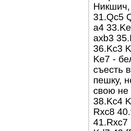
Никшич, 
31.Qc5 
a4 33.Ke
axb3 35.
36.Kc3 K
Ke7 - б
съесть 
пешку, н
свою не 
38.Kc4 K
Rxc8 40.
41.Rxc7