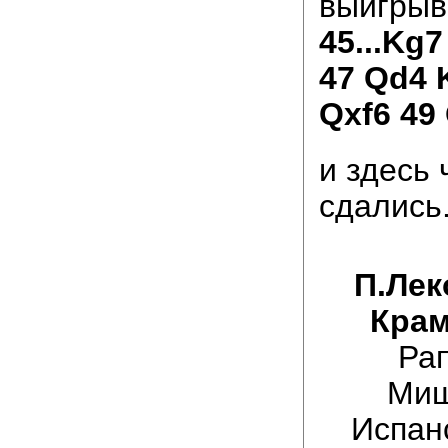
выигрыв
45...Kg7
47 Qd4 
Qxf6 49
и здесь
сдались
П.Леко
Крам
Ра
Миш
Испан