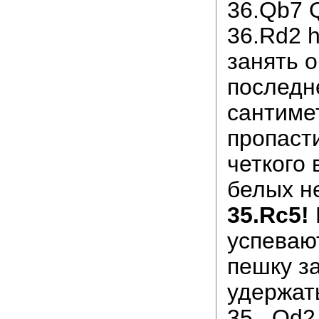
36.Qb7 Q
36.Rd2 
занять 
последне
сантиме
пропасти
четкого
белых не
35.Rc5!
успевают
пешку за
удержат
35...Qd2