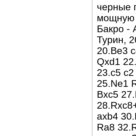
черные 
мощную 
Бакро - 
Турин, 2
20.Be3 c
Qxd1 22
23.c5 c2
25.Ne1 R
Bxc5 27
28.Rxc8+
axb4 30
Ra8 32.R