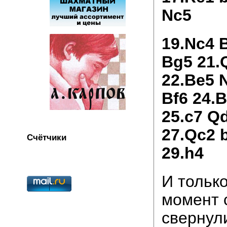
Nc5
19.Nc4 
Bg5 21.
22.Be5 
Bf6 24.B
25.c7 Q
27.Qc2 
Счётчики
29.h4
И только
момент 
свернул