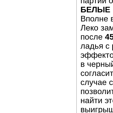
партии 
БЕЛЫЕ
Вполне 
Леко зам
после
4
ладья с
эффекто
в черный
согласит
случае 
позволи
найти эт
выигрыш