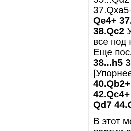
37.Qxa5
Qe4+ 37
38.Qc2
все под 
Еще пос
38...h5 
[Упорнее
40.Qb2+
42.Qc4+
Qd7 44.
В этот м