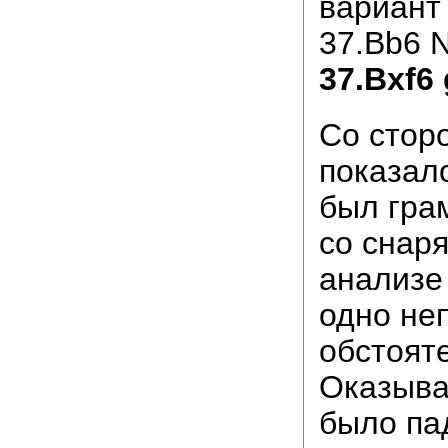
вариант
37.Bb6 
37.Bxf6 
Со стор
показало
был гра
со снаря
анализе
одно не
обстоят
Оказыва
было па