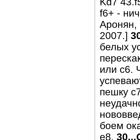
Kd7 43.f
f6+ - ни
Аронян,
2007.]
3
белых у
перескак
или с6.
успеваю
пешку с7
неудачн
нововве
боем ок
e8.
30..