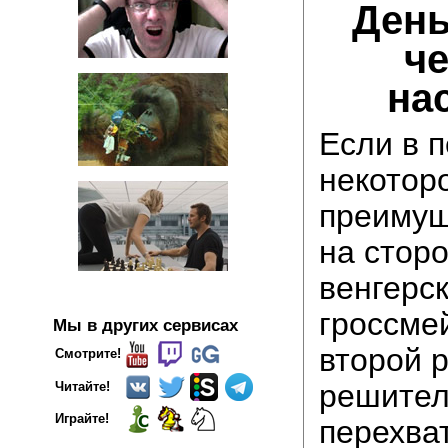
День
ч
на
Если в 
некотор
преимущ
на стор
венгерск
гроссмей
Мы в других сервисах
второй 
Смотрите!
решител
Читайте!
Играйте!
перехва