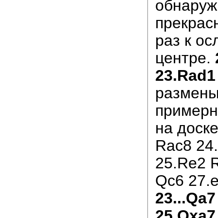
обнаружи
прекрасн
раз к о
центре.
23.Rad1
размены
примерн
на доске
Rac8 24
25.Re2 
Qc6 27.e5
23...Qa7
25.Qxa7