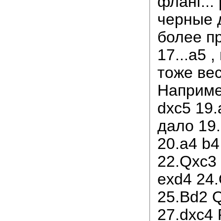
фланг...
черные 
более п
17...a5 ,
тоже ве
Наприме
dxc5 19.
дало 19
20.a4 b4
22.Qxc3
exd4 24
25.Bd2 Q
27.dxc4 