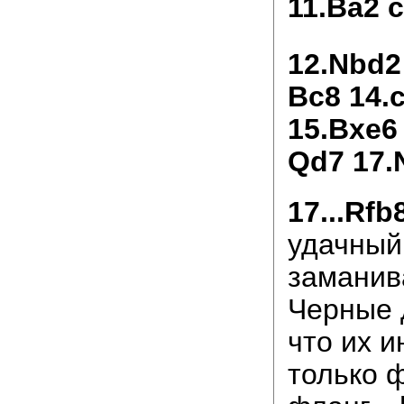
11.Ba2 
12.Nbd2
Bc8 14.
15.Bxe6 
Qd7 17.
17...Rfb
удачный
заманив
Черные 
что их и
только 