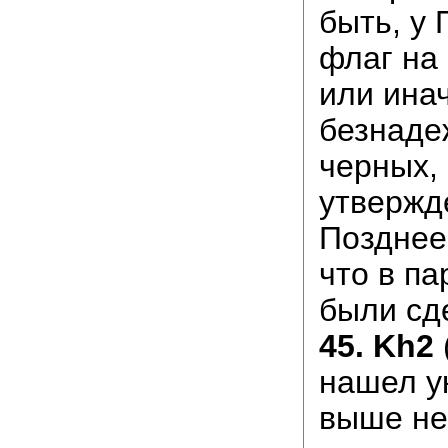
быть, у 
флаг на 
или инач
безнаде
черных, 
утвержд
Позднее
что в п
были сд
45. Kh2
нашел у
выше н