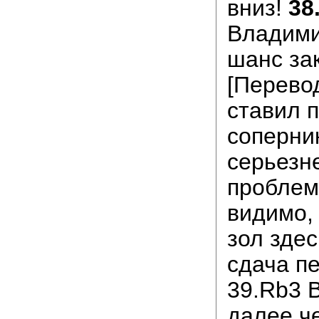
вниз!
38
Владими
шанс зак
[Перево
ставил 
соперни
серьезн
проблемы
видимо,
зол здес
сдача пе
39.Rb3 
далее ч