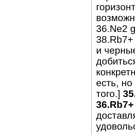
горизон
возможн
36.Ne2 g
38.Rb7+
и черные
добитьс
конкретн
есть, но
того.]
35
36.Rb7+
доставл
удоволь