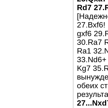
Rd7 27.
[Надежн
27.Bxf6!
gxf6 29.
30.Ra7 
Ra1 32.
33.Nd6+
Kg7 35.R
вынужде
обеих с
результа
27...Nxd