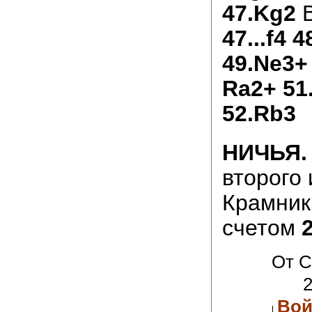
47.Kg2
47...f4 
49.Ne3+
Ra2+ 51
52.Rb3
НИЧЬЯ.
второго 
Крамник
счетом
2
От C
2
Вой