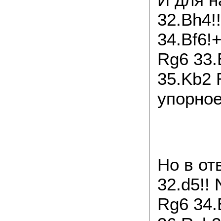
32.Bh4!
34.Bf6!
Rg6 33.
35.Kb2 
упорно
Но в от
32.d5!! 
Rg6 34.