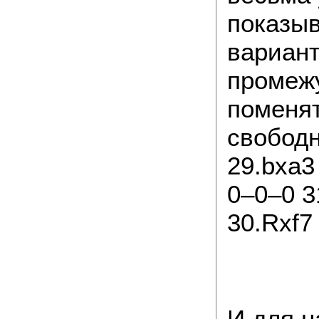
показы
вариант
промежу
поменят
свобод
29.bxa3
0–0–0 3
30.Rxf7
И для н