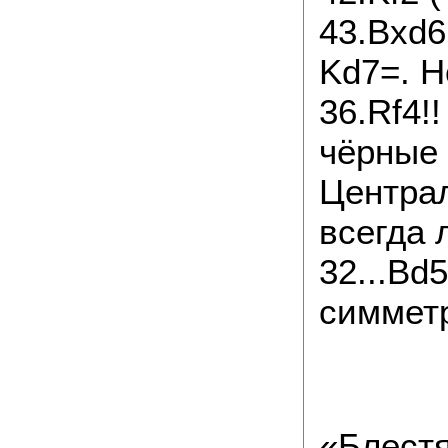
43.Bxd6
Kd7=. Н
36.Rf4!
чёрные 
Централ
всегда 
32...Bd
симметр
«Блест