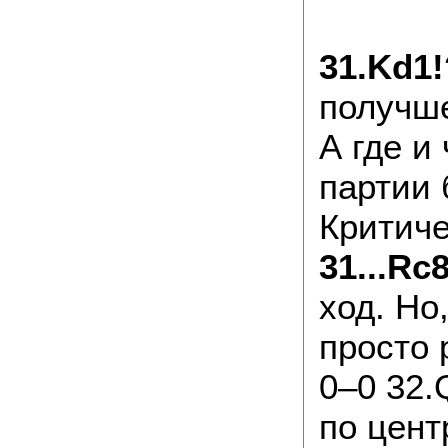
31.Kd1
получше
А где и
партии 
Критиче
31...Rc8
ход. Но
просто 
0–0 32.
по цент