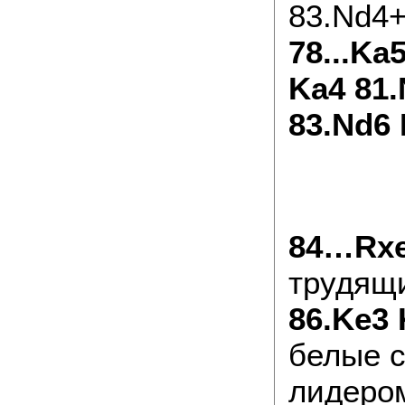
83.Nd4+
78...Ka
Ka4 81.
83.Nd6 
84…Rxe
трудящ
86.Ke3 
белые с
лидером