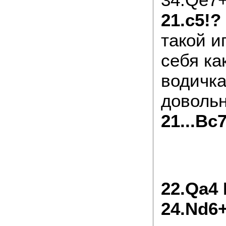
21.c5!?
такой и
себя ка
водичка
доволь
21...Bc
22.Qa4 
24.Nd6+