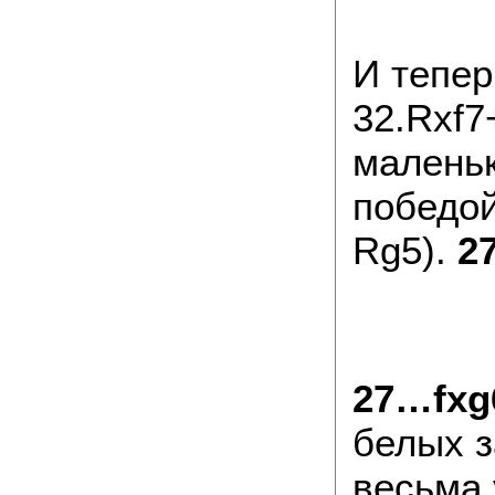
И тепер
32.Rxf7
маленьк
победой
Rg5).
27
27…fxg
белых з
весьма