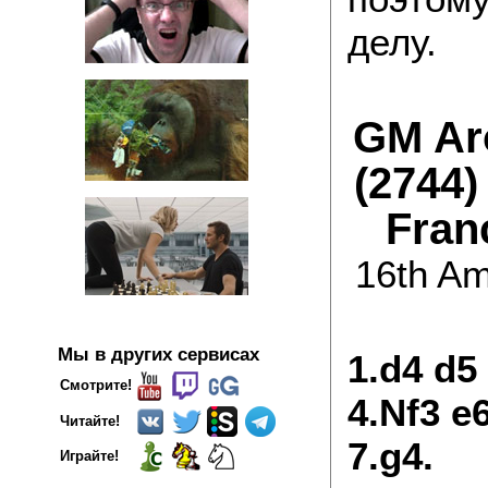
делу.
GM Ar
(2744)
Fran
16th Am
Мы в других сервисах
1.d4 d5
Смотрите!
4.Nf3 e
Читайте!
7.g4.
Играйте!