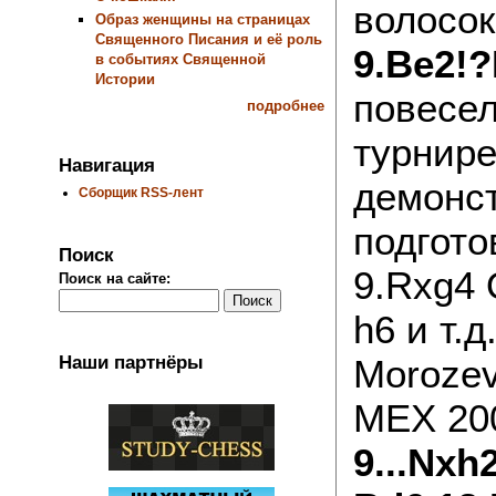
волосок
Образ женщины на страницах
Священного Писания и её роль
9.Be2!
в событиях Священной
Истории
повесел
подробнее
турнире
Навигация
демонс
Сборщик RSS-лент
подгото
Поиск
9.Rxg4 
Поиск на сайте:
h6 и т.д.
Наши партнёры
Morozev
MEX 200
9...Nxh