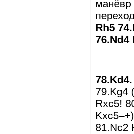
манёвр 
переход
Rh5 74.
76.Nd4 
78.Kd4.
79.Kg4 (
Rxc5! 8
Kxc5–+)
81.Nc2 