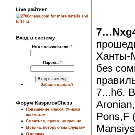
Live рейтинг
7…Nxg4
Вход в систему
прошедш
Имя пользователя:
*
Ханты-М
Пароль:
*
без сом
правиль
Забыли пароль?
7...h6.
Aronian,
Форум KasparovChess
Повышение класса. Учимся
Pons,F 
шахматам
Смеяться, право, не грешно
Mansiys
Музыка, которую мы слушаем
О кошках...