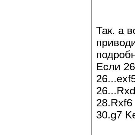
Так. а 
привод
подроб
Если 26
26...exf
26...Rx
28.Rxf6
30.g7 K