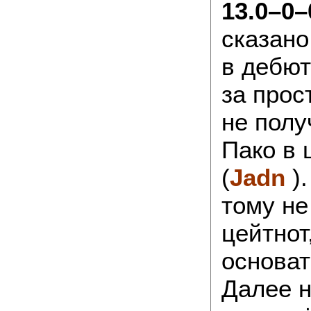
13.0–0–
сказано
в дебют
за прос
не полу
Пако в 
(
Jadn
)
тому не
цейтнот
основат
Далее 