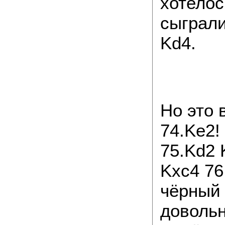
хотелос
сыграли
Kd4.
Но это 
74.Ke2! 
75.Kd2 
Kxc4 76
чёрный
довольн