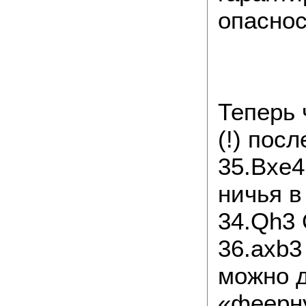
опаснос
Теперь
(!) посл
35.Bxe4
ничья в
34.Qh3 
36.axb3
можно 
«феерну