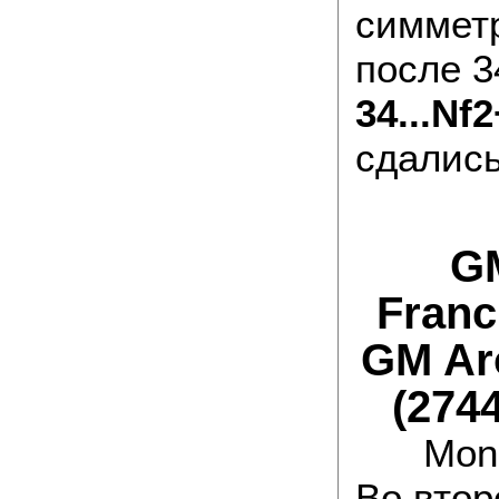
симмет
после 3
34...Nf2
сдалис
GM
Franc
GM Ar
(274
Mona
Во втор