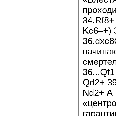
проходи
34.Rf8+
Kc6–+) 
36.dxc8
начинаю
смертел
36...Qf
Qd2+ 39
Nd2+ А 
«центро
гаранти