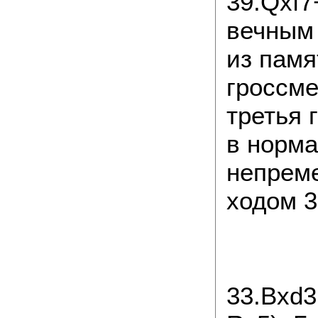
39.Qxf7
вечным 
из памя
гроссм
третья 
в норма
непрем
ходом 32
33.Bxd3