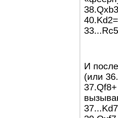
38.Qxb3
40.Kd2=
33...Rc
И посл
(или 36.
37.Qf8+
вызываю
37...Kd7