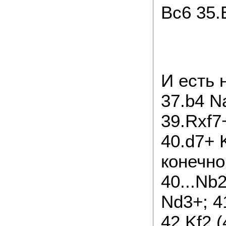
Bc6 35.
И есть 
37.b4 N
39.Rxf7
40.d7+ 
конечно
40...Nb
Nd3+; 4
42.Kf2 (