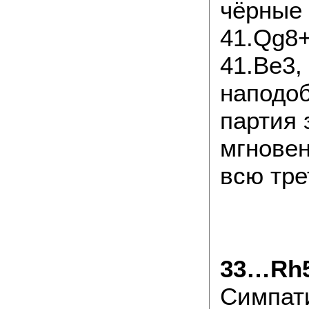
чёрные 
41.Qg8+
41.Be3,
наподоб
партия
мгнове
всю тре
33…Rh5
Симпат