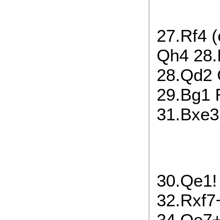
27.Rf4 
Qh4 28.
28.Qd2 
29.Bg1 
31.Bxe3 
30.Qe1!
32.Rxf7
34.Qe7+