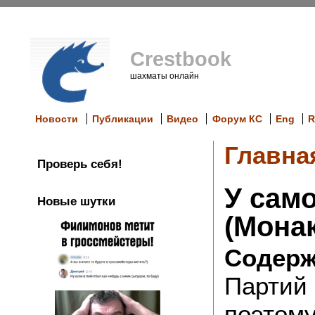
Crestbook
шахматы онлайн
Новости
Публикации
Видео
Форум КС
Eng
R
Главна
Проверь себя!
У само
Новые шутки
(Монак
Содерж
Партий 
поэтому