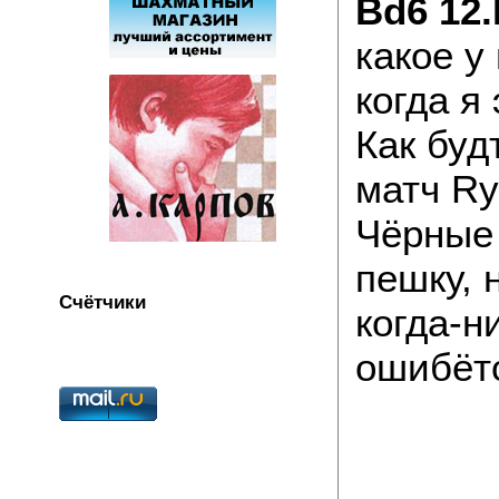
Bd6 12.
какое у
когда я
Как буд
матч Ry
Чёрные
пешку, 
Счётчики
когда-н
ошибёт