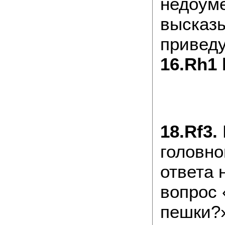
недоум
высказ
привед
16.Rh1 
18.Rf3.
головно
ответа 
вопрос 
пешки?