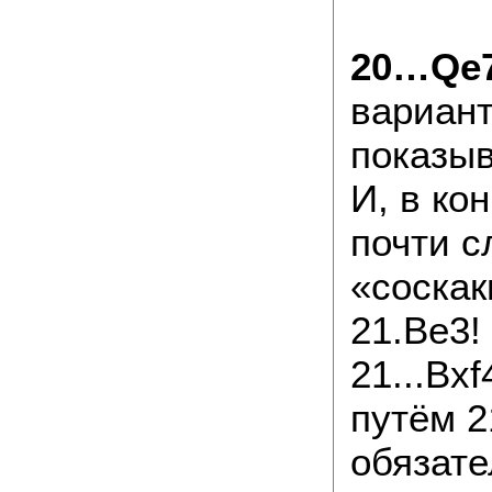
20…Qe
вариант
показыв
И, в ко
почти с
«соскак
21.Be3!
21...Bx
путём 2
обязате