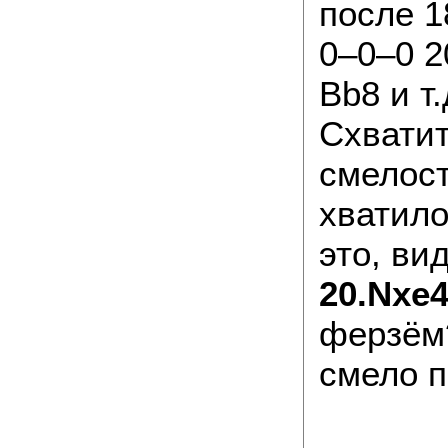
после 1
0–0–0 2
Bb8 и т
Схватит
смелост
хватило
это, ви
20.Nxe4
ферзём?
смело п