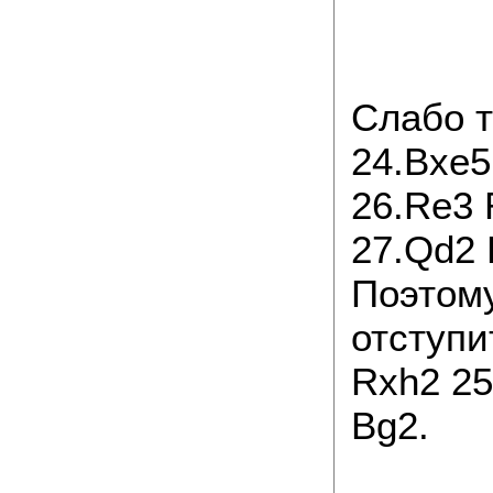
Слабо т
24.Bxe5
26.Re3 R
27.Qd2 
Поэтому
отступи
Rxh2 25
Bg2.