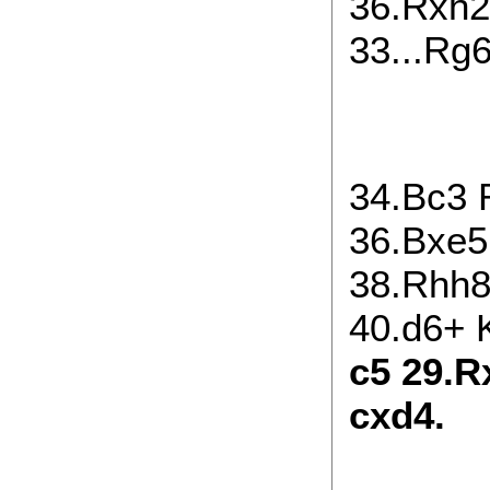
36.Rxh2
33...Rg6
34.Bc3 
36.Bxe5
38.Rhh8
40.d6+ 
c5 29.R
cxd4.