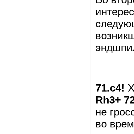
интере
следую
возник
эндшпи
71.c4!
Х
Rh3+ 72
не грос
во врем