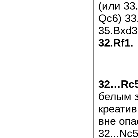
(или 33
Qc6) 33
35.Bxd3
32.Rf1.
32…Rc
белым з
креатив
вне опа
32...Nc