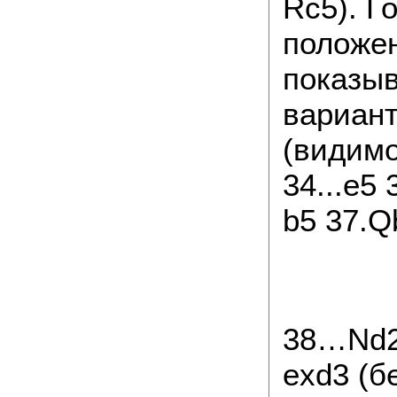
Rc5). Г
положе
показы
вариант
(видимо
34...e5
b5 37.Q
38…Nd2!
exd3 (б