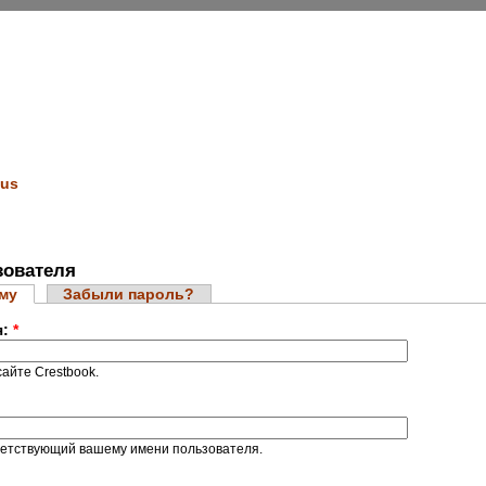
us
ователя
ему
Забыли пароль?
я:
*
айте Crestbook.
ветствующий вашему имени пользователя.