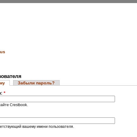
us
ователя
ему
Забыли пароль?
я:
*
айте Crestbook.
ветствующий вашему имени пользователя.