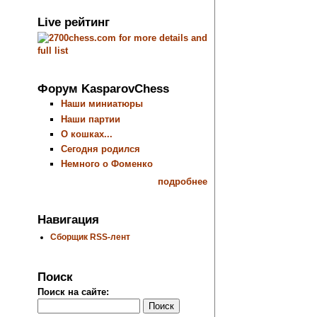
Live рейтинг
Форум KasparovChess
Наши миниатюры
Наши партии
О кошках...
Сегодня родился
Немного о Фоменко
подробнее
Навигация
Сборщик RSS-лент
Поиск
Поиск на сайте: