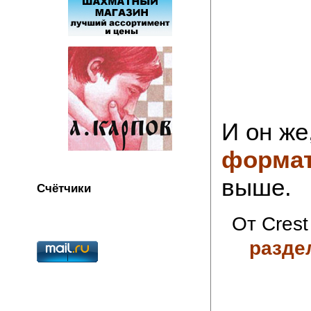
И он же
формат
выше.
Счётчики
От Crest
разде