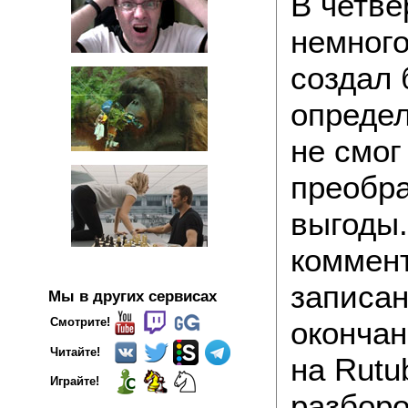
В четве
немного
создал
определ
не смог
преобра
выгоды.
коммент
записан
Мы в других сервисах
окончан
Смотрите!
Читайте!
на Rutu
Играйте!
разборо