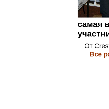
самая 
участн
От Cres
Все р