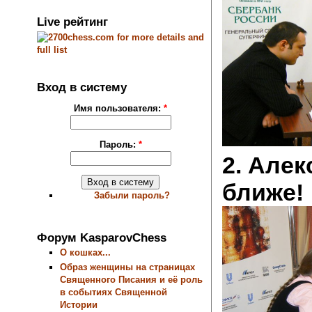
Live рейтинг
Вход в систему
Имя пользователя:
*
Пароль:
*
2. Але
ближе!
Забыли пароль?
Форум KasparovChess
О кошках...
Образ женщины на страницах
Священного Писания и её роль
в событиях Священной
Истории