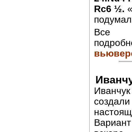
Rc6 ½.
«
подумал
Все в
подро
вьювер
Иванчу
Иванчу
создал
настоя
Вариан