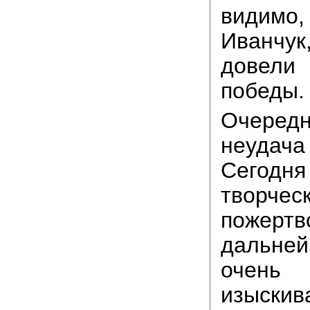
видимо
Иванчу
довели
победы.
Очеред
неудач
Сегодня
творче
пожертв
дальне
очен
изыск