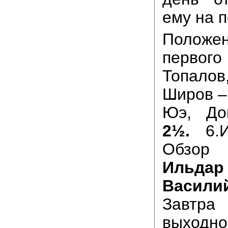
ему на п
Полож
первого
Топало
Широв –
Юэ, До
2½.
6.И
Обзор 
Ильдар
Васил
Завтра
выходно