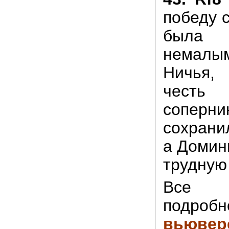
победу 
была 
немал
Ничья
чест
соперн
сохрани
а Домин
трудную
Все в
подро
вьювер