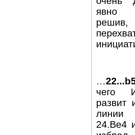
очень 
явно 
реш
перехва
инициа
…
22...b
чего И
развит 
линии
24.Be4 