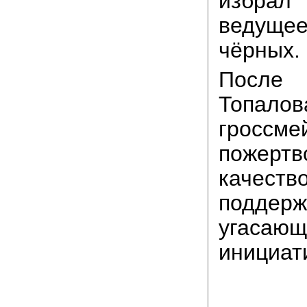
изб
ведуще
чёрных.
После 
Топалов
гроссме
пожертв
качес
поддерж
угасаю
инициат