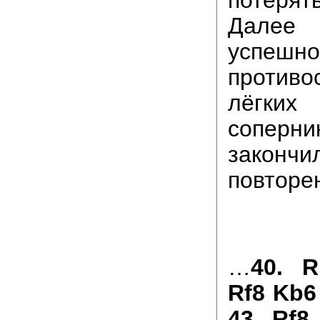
потеря
Далее
успешно
против
лёгк
сопер
закончи
повторе
…
40. R
Rf8 Kb6
43. Rf8