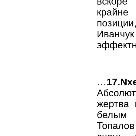
вскор
крайне
позици
Иванчу
эффект
…
17.Nх
Абсолют
жертва 
белым 
Топало