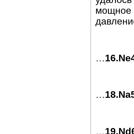
мощно
давлени
…
16.Ne
…
18.Na
…
19.Nd