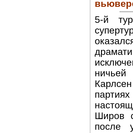
вьювер
5-й ту
суперту
оказа
драма
исключе
ничьей
Карлсен
парт
настоя
Широв 
после у