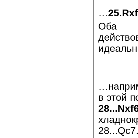
…
25.Rхf
Оба 
дейст
идеаль
…напри
в этой 
28...
хладнок
28...Qc7