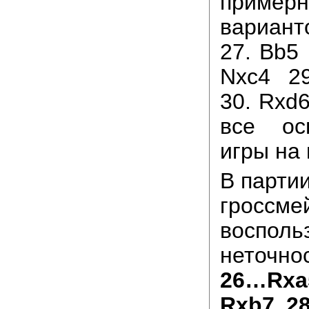
пример
вариан
27. Bb5
Nxc4 2
30. Rxd
все ос
игры на 
В парти
гроссме
восполь
неточно
26…Rxa
Rxb7 2