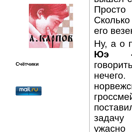
Просто 
Сколько
его вез
Ну, а о
Юэ -
говор
Счётчики
нечег
норвежс
гроссме
постави
задачу 
ужасно