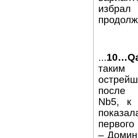
избрал
продол
...
10…Q
таки
острейш
после 
Nb5, к 
показ
первого
– Домин