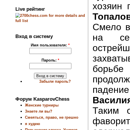
хозяин
Live рейтинг
Топал
Смело в
на с
Вход в систему
остр
Имя пользователя:
*
захваты
Пароль:
*
борьб
продолж
Забыли пароль?
паде
Васили
Форум KasparovChess
Женские турниры
Таким 
Знаете ли вы?
Смеяться, право, не грешно
фавор
я худею
Повышение класса. Учимся