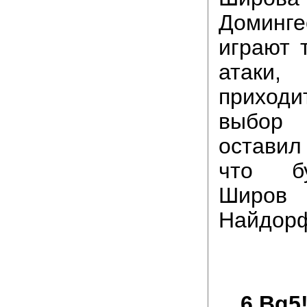
Доминг
играют 
атаки,
приход
выбор
остави
что бу
Широв 
Найдор
…
6.Bg5