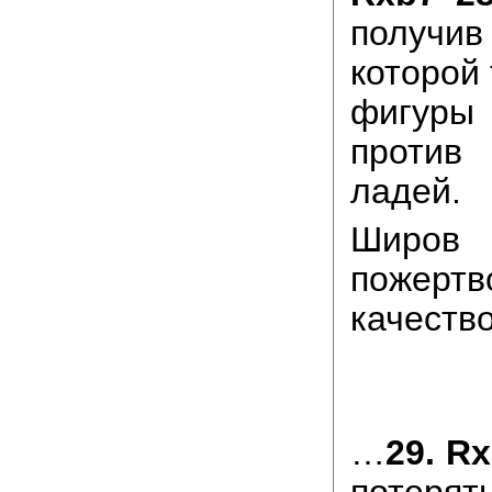
получи
которой 
фигур
против
ладей.
Широв
пожертв
качеств
…
29. R