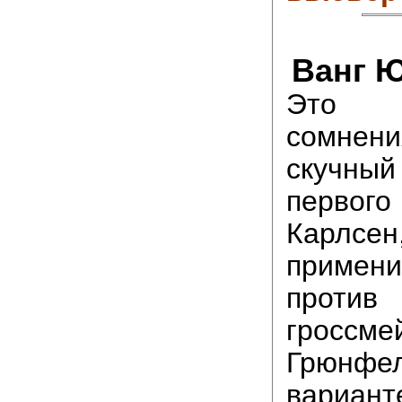
Ванг Ю
Это 
сомне
скучны
первого
Карлсе
примен
против
гроссме
Грюнф
вариа