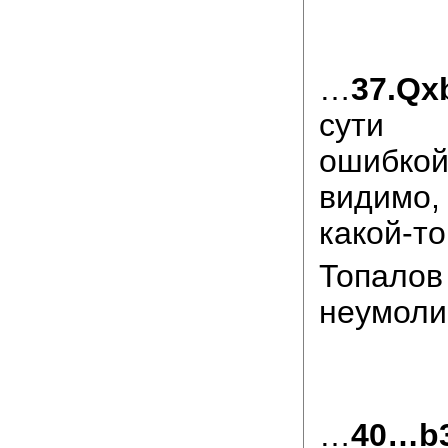
…
37.Qх
сути 
ошибко
видимо,
какой-то
Топа
неумол
…
40…