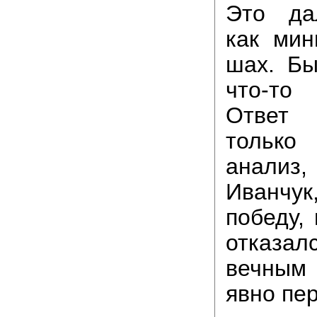
Это да
как мин
шах. Бы
что-т
Ответ 
только
анализ
Иванчу
победу,
отказал
вечным
явно пе