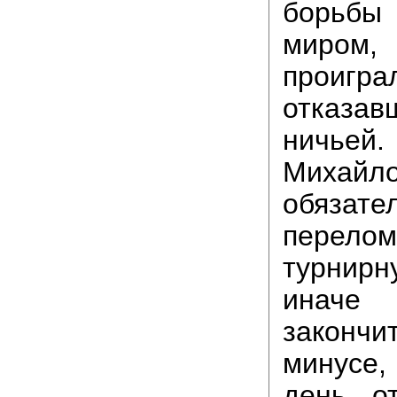
борьбы
миром,
проигра
отказ
ничье
Михайл
обязате
перелом
турнир
инач
закончи
минусе,
день о