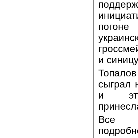
поддерж
инициа
погоне
украинс
гроссме
и синицу
Топал
сыграл 
и эт
принесла
Все в
подро