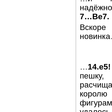
надёжн
7…Be7.
Вскоре
новинк
…
14.е5!
пешк
расчищ
коро
фигура
удало