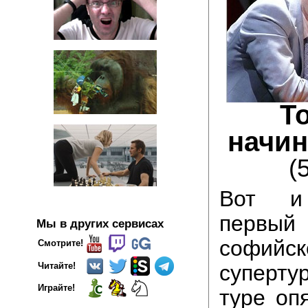
Т
начин
(
Вот и 
перв
Мы в других сервисах
софийск
Смотрите!
суперту
Читайте!
Играйте!
туре оп