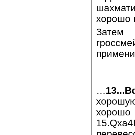
шахм
хорошо г
Затем 
гроссме
примени
…
13...B
хорошую
хорошо 
15.Qxa4
переве