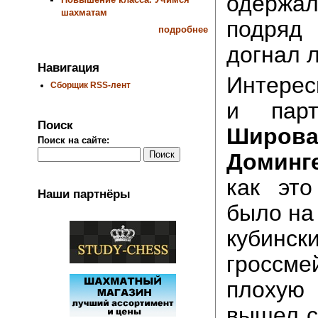
одерж
шахматам
подряд
подробнее
догнал 
Навигация
Интерес
Сборщик RSS-лент
и па
Поиск
Широв
Поиск на сайте:
Доминг
как эт
Наши партнёры
было на
кубинск
гроссме
плоху
вышел с