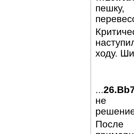
пешку,
перевес
Критич
наступ
ходу. Ши
...
26.Bb
не оп
решение
После 