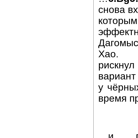
снова вх
которы
эффект
Дагомы
Хао. 
рискну
вариант
у чёрны
время 
…и п