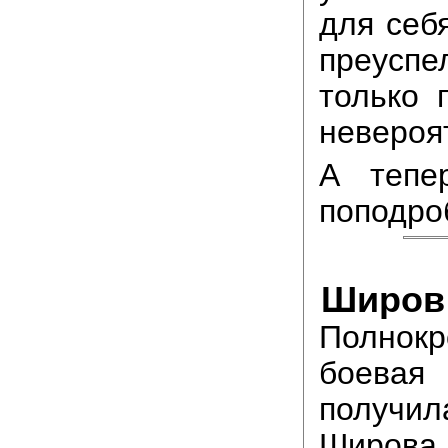
для себ
преуспе
только 
невероя
А тепе
поподро
Широв 
Полнокр
боев
получил
Широва