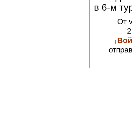
в 6-м ту
От v
2
Вой
отпра